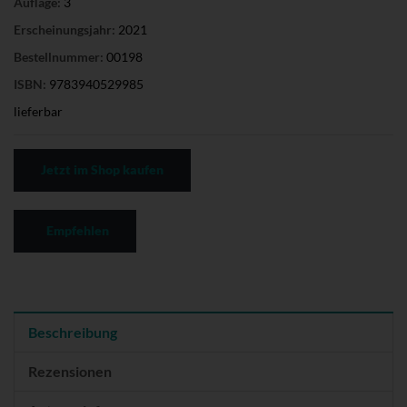
Auflage:
3
Erscheinungsjahr:
2021
Bestellnummer:
00198
ISBN:
9783940529985
lieferbar
Jetzt im Shop kaufen
Empfehlen
Beschreibung
Rezensionen