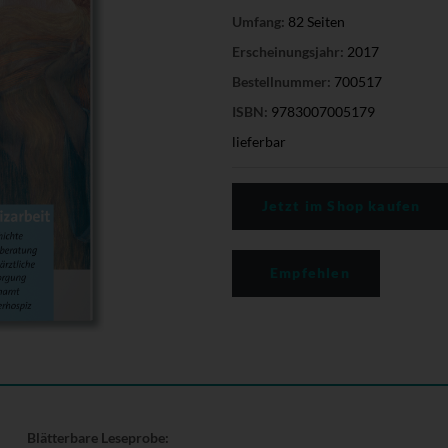
Umfang:
82 Seiten
Erscheinungsjahr:
2017
Bestellnummer:
700517
ISBN:
9783007005179
lieferbar
Jetzt im Shop kaufen
Empfehlen
Blätterbare Leseprobe: