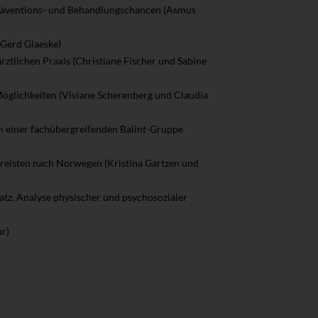
räventions- und Behandlungschancen (Asmus
(Gerd Glaeske)
ztlichen Praxis (Christiane Fischer und Sabine
Möglichkeiten (Viviane Scherenberg und Claudia
in einer fachübergreifenden Balint-Gruppe
 reisten nach Norwegen (Kristina Gartzen und
tz. Analyse physischer und psychosozialer
r)