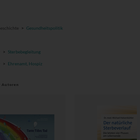
Geschichte
>
Gesundheitspolitik
r
>
Sterbebegleitung
r
>
Ehrenamt, Hospiz
r Autoren