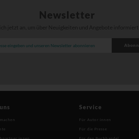
Newsletter
ich jetzt an, um über Neuigkeiten und Angebote informiert
Abonn
 uns
Service
 machen
Für Autor:innen
hte
Für die Presse
hpartner:innen
Für den Buchhandel