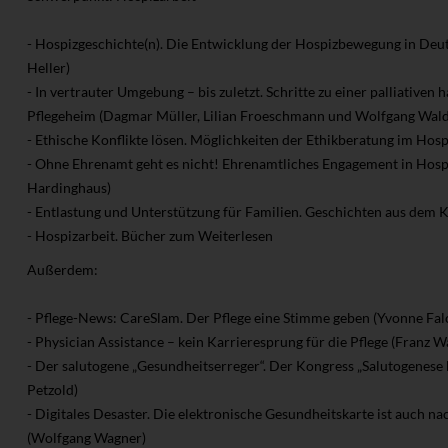
- Hospizgeschichte(n). Die Entwicklung der Hospizbewegung in Deu
Heller)
- In vertrauter Umgebung – bis zuletzt. Schritte zu einer palliativen
Pflegeheim (Dagmar Müller, Lilian Froeschmann und Wolfgang Wal
- Ethische Konflikte lösen. Möglichkeiten der Ethikberatung im Hosp
- Ohne Ehrenamt geht es nicht! Ehrenamtliches Engagement in Hospi
Hardinghaus)
- Entlastung und Unterstützung für Familien. Geschichten aus dem K
- Hospizarbeit. Bücher zum Weiterlesen
Außerdem:
- Pflege-News: CareSlam. Der Pflege eine Stimme geben (Yvonne Fal
- Physician Assistance – kein Karrieresprung für die Pflege (Franz W
- Der salutogene „Gesundheitserreger“. Der Kongress „Salutogenese
Petzold)
- Digitales Desaster. Die elektronische Gesundheitskarte ist auch na
(Wolfgang Wagner)