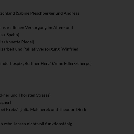
tschland (Sabine Pleschberger und Andreas
 hausärztlichen Versorgung im Alten- und
dau-Spahn)
iz (Annette Riedel)
zarbeit und Palliativversorgung (Winfried
inderhospiz „Berliner Herz“ (Anne Edler-Scherpe)
ckner und Thorsten Strasas)
agner)
 bei Krebs“ (Julia Malcherek und Theodor Dierk
ch zehn Jahren nicht voll funktionsfähig