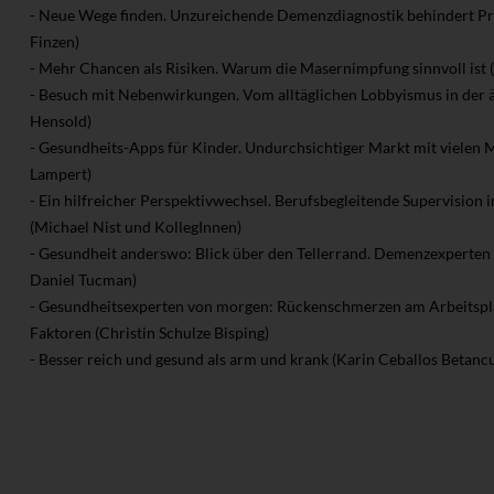
- Neue Wege finden. Unzureichende Demenzdiagnostik behindert P
Finzen)
- Mehr Chancen als Risiken. Warum die Masernimpfung sinnvoll ist 
- Besuch mit Nebenwirkungen. Vom alltäglichen Lobbyismus in der är
Hensold)
- Gesundheits-Apps für Kinder. Undurchsichtiger Markt mit vielen 
Lampert)
- Ein hilfreicher Perspektivwechsel. Berufsbegleitende Supervision 
(Michael Nist und KollegInnen)
- Gesundheit anderswo: Blick über den Tellerrand. Demenzexperten
Daniel Tucman)
- Gesundheitsexperten von morgen: Rückenschmerzen am Arbeitspla
Faktoren (Christin Schulze Bisping)
- Besser reich und gesund als arm und krank (Karin Ceballos Betancu