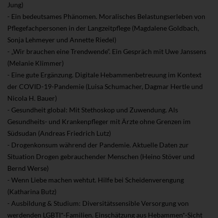
Jung)
- Ein bedeutsames Phänomen. Moralisches Belastungserleben von
Pflegefachpersonen in der Langzeitpflege (Magdalene Goldbach,
Sonja Lehmeyer und Annette Riedel)
- „Wir brauchen eine Trendwende“. Ein Gespräch mit Uwe Janssens
(Melanie Klimmer)
- Eine gute Ergänzung. Digitale Hebammenbetreuung im Kontext
der COVID-19-Pandemie (Luisa Schumacher, Dagmar Hertle und
Nicola H. Bauer)
- Gesundheit global: Mit Stethoskop und Zuwendung. Als
Gesundheits- und Krankenpfleger mit Ärzte ohne Grenzen im
Südsudan (Andreas Friedrich Lutz)
- Drogenkonsum während der Pandemie. Aktuelle Daten zur
Situation Drogen gebrauchender Menschen (Heino Stöver und
Bernd Werse)
- Wenn Liebe machen wehtut. Hilfe bei Scheidenverengung
(Katharina Butz)
- Ausbildung & Studium: Diversitätssensible Versorgung von
werdenden LGBTI*-Familien. Einschätzung aus Hebammen*-Sicht