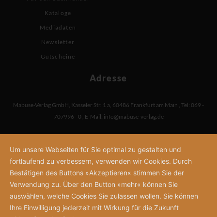
Kataloge
Mediadaten
Newsletter
Gutscheine
Adresse
Mabuse-Verlag GmbH
,
Kasseler Str. 1 a
,
60486 Frankfurt am Main
,
Tel: 069 -
707996 - 0
,
E-Mail:
info@mabuse-verlag.de
Um unsere Webseiten für Sie optimal zu gestalten und
fortlaufend zu verbessern, verwenden wir Cookies. Durch
Bestätigen des Buttons »Akzeptieren« stimmen Sie der
Verwendung zu. Über den Button »mehr« können Sie
auswählen, welche Cookies Sie zulassen wollen. Sie können
Ihre Einwilligung jederzeit mit Wirkung für die Zukunft