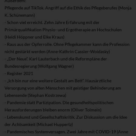
Außerdem:
Pflegende auf TikTok. Angriff auf die Ethik des Pflegeberufes (Monja
K. Schünemann)
- Schon viel erreicht. Zehn Jahre Erfahrung mit der
Primärqualifikation Physio- und Ergotherapie an Hochschulen
(Heidi Höppner und Elke Kraus)
- Raus aus der Opferrolle. Ohne Pflegekammer kann die Profession
nicht gestärkt werden (Anne-Kathrin Cassier-Woidasky)
- „Der Neue“. Karl Lauterbach und die Reformpläne der
Bundesregierung (Wolfgang Wagner)
- Register 2021
- „Ich bin nur eine weitere Gestalt am Bett“. Hausärztliche
Versorgung von alten Menschen mit geistiger Behinderung am
Lebensende (Stephan Kostrzewa)
- Pandemie statt Partizipation. Die gesundheitspolitischen
Herausforderungen bleiben enorm (Oliver Tolmein)
- Lebenskunst und Gesellschaftskritik. Zur Diskussion um die Idee
der Achtsamkeit (Michael Huppertz)
- Pandemisches Systemversagen. Zwei Jahre mit COVID-19 (Anne