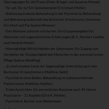
Überlegungen für die Praxis (Peter Brieger und Susanne Menzel)
- Tür auf, Tür zu? Ein Gedankenspiel (Christoph Müller)
- Stationsäquivalente Behandlung in der Psychiatrie. Behandlung
und Betreuung außerhalb des klinischen Schutzraums (Johannes
Kirchhof und Pia-Sophie Wiesner)
- Den Stimmen zuhören und lernen. Ein Gruppenangebot für
Menschen mit ungewöhnlichen Erfahrungen (B. F., Norbert Liedtke
und Hendrik Müller)
- Mannigfaltige Wirklichkeiten der Lebenswelt. Ein Zugang zum
Verstehen der Einzigartigkeit des Menschen in der psychiatrischen
Pflege (Sabine Weißflog)
- „Es sind sowieso Leute da“. Gegenseitige Unterstützung in den
Bochumer Krisenzimmern (Matthias Seibt)
- Psychiatrie ohne Betten. Behandlung im Lebensumfeld der
Patient:innen (Matthias Heißler)
- Trübe Aussichten. Ein persönliches Resümee nach 44 Jahren
Psychiatrie – 11 Aspekte (Dirk K. Wolter)
- Psychiatrie. Bücher zum Weiterlesen