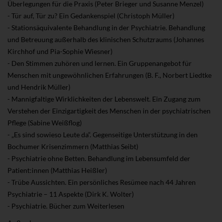
Überlegungen für die Praxis (Peter Brieger und Susanne Menzel)
- Tür auf, Tür zu? Ein Gedankenspiel (Christoph Müller)
- Stationsäquivalente Behandlung in der Psychiatrie. Behandlung
und Betreuung außerhalb des klinischen Schutzraums (Johannes
Kirchhof und Pia-Sophie Wiesner)
- Den Stimmen zuhören und lernen. Ein Gruppenangebot für
Menschen mit ungewöhnlichen Erfahrungen (B. F., Norbert Liedtke
und Hendrik Müller)
- Mannigfaltige Wirklichkeiten der Lebenswelt. Ein Zugang zum
Verstehen der Einzigartigkeit des Menschen in der psychiatrischen
Pflege (Sabine Weißflog)
- „Es sind sowieso Leute da“. Gegenseitige Unterstützung in den
Bochumer Krisenzimmern (Matthias Seibt)
- Psychiatrie ohne Betten. Behandlung im Lebensumfeld der
Patient:innen (Matthias Heißler)
- Trübe Aussichten. Ein persönliches Resümee nach 44 Jahren
Psychiatrie – 11 Aspekte (Dirk K. Wolter)
- Psychiatrie. Bücher zum Weiterlesen