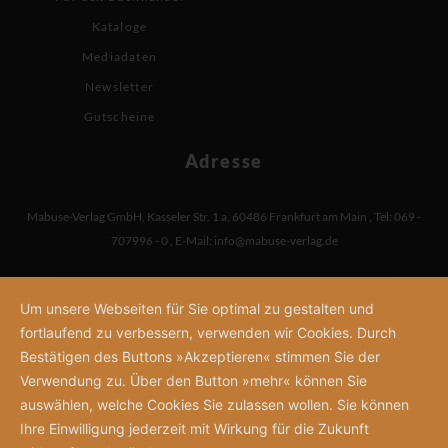
Kataloge
Mediadaten
Newsletter
Gutscheine
Adresse
Mabuse-Verlag GmbH
,
Kasseler Str. 1 a
,
60486 Frankfurt am Main
,
Tel: 069 -
707996 - 0
,
E-Mail:
info@mabuse-verlag.de
Um unsere Webseiten für Sie optimal zu gestalten und
fortlaufend zu verbessern, verwenden wir Cookies. Durch
Bestätigen des Buttons »Akzeptieren« stimmen Sie der
Verwendung zu. Über den Button »mehr« können Sie
auswählen, welche Cookies Sie zulassen wollen. Sie können
Ihre Einwilligung jederzeit mit Wirkung für die Zukunft