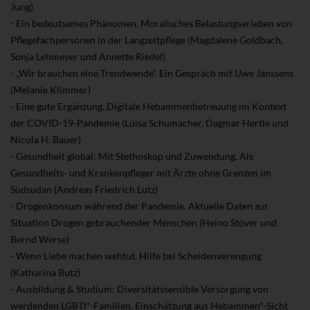
Jung)
- Ein bedeutsames Phänomen. Moralisches Belastungserleben von
Pflegefachpersonen in der Langzeitpflege (Magdalene Goldbach,
Sonja Lehmeyer und Annette Riedel)
- „Wir brauchen eine Trendwende“. Ein Gespräch mit Uwe Janssens
(Melanie Klimmer)
- Eine gute Ergänzung. Digitale Hebammenbetreuung im Kontext
der COVID-19-Pandemie (Luisa Schumacher, Dagmar Hertle und
Nicola H. Bauer)
- Gesundheit global: Mit Stethoskop und Zuwendung. Als
Gesundheits- und Krankenpfleger mit Ärzte ohne Grenzen im
Südsudan (Andreas Friedrich Lutz)
- Drogenkonsum während der Pandemie. Aktuelle Daten zur
Situation Drogen gebrauchender Menschen (Heino Stöver und
Bernd Werse)
- Wenn Liebe machen wehtut. Hilfe bei Scheidenverengung
(Katharina Butz)
- Ausbildung & Studium: Diversitätssensible Versorgung von
werdenden LGBTI*-Familien. Einschätzung aus Hebammen*-Sicht