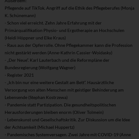
Außerdem:
Pflegende auf TikTok. Angriff auf die Ethik des Pflegeberufes (Monja
K. Schünemann)
- Schon viel erreicht. Zehn Jahre Erfahrung mit der
Primärqualifikation Physio- und Ergotherapie an Hochschulen
(Heidi Höppner und Elke Kraus)
- Raus aus der Opferrolle. Ohne Pflegekammer kann die Profession
nicht gestärkt werden (Anne-Kathrin Cassier-Woidasky)
- „Der Neue“. Karl Lauterbach und die Reformpläne der
Bundesregierung (Wolfgang Wagner)
- Register 2021
- „Ich bin nur eine weitere Gestalt am Bett“. Hausärztliche
Versorgung von alten Menschen mit geistiger Behinderung am
Lebensende (Stephan Kostrzewa)
- Pandemie statt Partizipation. Die gesundheitspolitischen
Herausforderungen bleiben enorm (Oliver Tolmein)
- Lebenskunst und Gesellschaftskritik. Zur Diskussion um die Idee
der Achtsamkeit (Michael Huppertz)
- Pandemisches Systemversagen. Zwei Jahre mit COVID-19 (Anne