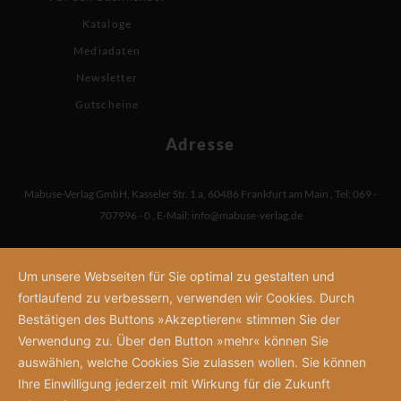
Kataloge
Mediadaten
Newsletter
Gutscheine
Adresse
Mabuse-Verlag GmbH
,
Kasseler Str. 1 a
,
60486 Frankfurt am Main
,
Tel: 069 -
707996 - 0
,
E-Mail:
info@mabuse-verlag.de
Um unsere Webseiten für Sie optimal zu gestalten und
fortlaufend zu verbessern, verwenden wir Cookies. Durch
Bestätigen des Buttons »Akzeptieren« stimmen Sie der
Verwendung zu. Über den Button »mehr« können Sie
auswählen, welche Cookies Sie zulassen wollen. Sie können
Ihre Einwilligung jederzeit mit Wirkung für die Zukunft