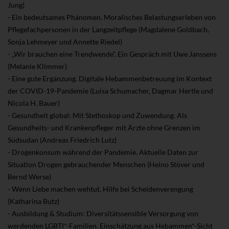
Jung)
- Ein bedeutsames Phänomen. Moralisches Belastungserleben von
Pflegefachpersonen in der Langzeitpflege (Magdalene Goldbach,
Sonja Lehmeyer und Annette Riedel)
- „Wir brauchen eine Trendwende“. Ein Gespräch mit Uwe Janssens
(Melanie Klimmer)
- Eine gute Ergänzung. Digitale Hebammenbetreuung im Kontext
der COVID-19-Pandemie (Luisa Schumacher, Dagmar Hertle und
Nicola H. Bauer)
- Gesundheit global: Mit Stethoskop und Zuwendung. Als
Gesundheits- und Krankenpfleger mit Ärzte ohne Grenzen im
Südsudan (Andreas Friedrich Lutz)
- Drogenkonsum während der Pandemie. Aktuelle Daten zur
Situation Drogen gebrauchender Menschen (Heino Stöver und
Bernd Werse)
- Wenn Liebe machen wehtut. Hilfe bei Scheidenverengung
(Katharina Butz)
- Ausbildung & Studium: Diversitätssensible Versorgung von
werdenden LGBTI*-Familien. Einschätzung aus Hebammen*-Sicht