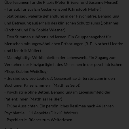
Überlegungen für die Praxis (Peter Brieger und Susanne Menzel)
- Tür auf, Tür zu? Ein Gedankenspiel (Christoph Müller)
- Stationsäquivalente Behandlung in der Psychiatrie. Behandlung
und Betreuung außerhalb des klinischen Schutzraums (Johannes
Kirchhof und Pia-Sophie Wiesner)
- Den Stimmen zuhören und lernen. Ein Gruppenangebot für
Menschen mit ungewöhnlichen Erfahrungen (B. F., Norbert Liedtke
und Hendrik Müller)
- Mannigfaltige Wirklichkeiten der Lebenswelt. Ein Zugang zum
Verstehen der Einzigartigkeit des Menschen in der psychiatrischen
Pflege (Sabine Weißflog)
- „Es sind sowieso Leute da“. Gegenseitige Unterstützung in den
Bochumer Krisenzimmern (Matthias Seibt)
- Psychiatrie ohne Betten. Behandlung im Lebensumfeld der
Patient:innen (Matthias Heißler)
- Trübe Aussichten. Ein persönliches Resümee nach 44 Jahren
Psychiatrie – 11 Aspekte (Dirk K. Wolter)
- Psychiatrie. Bücher zum Weiterlesen