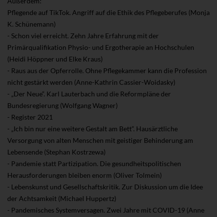
Außerdem:
Pflegende auf TikTok. Angriff auf die Ethik des Pflegeberufes (Monja
K. Schünemann)
- Schon viel erreicht. Zehn Jahre Erfahrung mit der
Primärqualifikation Physio- und Ergotherapie an Hochschulen
(Heidi Höppner und Elke Kraus)
- Raus aus der Opferrolle. Ohne Pflegekammer kann die Profession
nicht gestärkt werden (Anne-Kathrin Cassier-Woidasky)
- „Der Neue“. Karl Lauterbach und die Reformpläne der
Bundesregierung (Wolfgang Wagner)
- Register 2021
- „Ich bin nur eine weitere Gestalt am Bett“. Hausärztliche
Versorgung von alten Menschen mit geistiger Behinderung am
Lebensende (Stephan Kostrzewa)
- Pandemie statt Partizipation. Die gesundheitspolitischen
Herausforderungen bleiben enorm (Oliver Tolmein)
- Lebenskunst und Gesellschaftskritik. Zur Diskussion um die Idee
der Achtsamkeit (Michael Huppertz)
- Pandemisches Systemversagen. Zwei Jahre mit COVID-19 (Anne