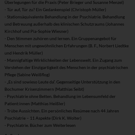
Überlegungen für die Praxis (Peter Brieger und Susanne Menzel)
- Tür auf, Tür zu? Ein Gedankenspiel (Christoph Müller)
- Stationsäquivalente Behandlung in der Psychiatrie. Behandlung
und Betreuung außerhalb des klinischen Schutzraums (Johannes
Kirchhof und Pia-Sophie Wiesner)
- Den Stimmen zuhören und lernen. Ein Gruppenangebot für
Menschen mit ungewöhnlichen Erfahrungen (B. F., Norbert Liedtke
und Hendrik Müller)
- Mannigfaltige Wirklichkeiten der Lebenswelt. Ein Zugang zum
Verstehen der Einzigartigkeit des Menschen in der psychiatrischen
Pflege (Sabine Weißflog)
- „Es sind sowieso Leute da“. Gegenseitige Unterstützung in den
Bochumer Krisenzimmern (Matthias Seibt)
- Psychiatrie ohne Betten. Behandlung im Lebensumfeld der
Patient:innen (Matthias Heißler)
- Trübe Aussichten. Ein persönliches Resümee nach 44 Jahren
Psychiatrie – 11 Aspekte (Dirk K. Wolter)
- Psychiatrie. Bücher zum Weiterlesen