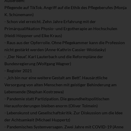
Außerdem:
Pflegende auf TikTok. Angriff auf die Ethik des Pflegeberufes (Monja
K. Schünemann)
- Schon viel erreicht. Zehn Jahre Erfahrung mit der
Primärqualifikation Physio- und Ergotherapie an Hochschulen
(Heidi Höppner und Elke Kraus)
- Raus aus der Opferrolle. Ohne Pflegekammer kann die Profession
nicht gestärkt werden (Anne-Kathrin Cassier-Woidasky)
- „Der Neue“. Karl Lauterbach und die Reformpläne der
Bundesregierung (Wolfgang Wagner)
- Register 2021
- „Ich bin nur eine weitere Gestalt am Bett“. Hausärztliche
Versorgung von alten Menschen mit geistiger Behinderung am
Lebensende (Stephan Kostrzewa)
- Pandemie statt Partizipation. Die gesundheitspolitischen
Herausforderungen bleiben enorm (Oliver Tolmein)
- Lebenskunst und Gesellschaftskritik. Zur Diskussion um die Idee
der Achtsamkeit (Michael Huppertz)
- Pandemisches Systemversagen. Zwei Jahre mit COVID-19 (Anne