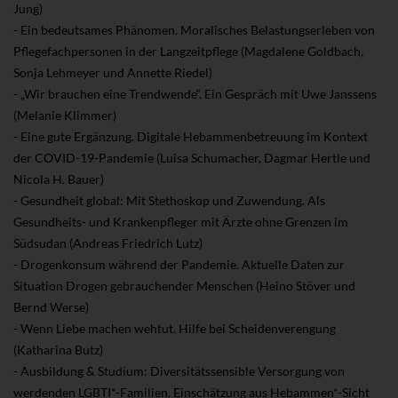
Jung)
- Ein bedeutsames Phänomen. Moralisches Belastungserleben von
Pflegefachpersonen in der Langzeitpflege (Magdalene Goldbach,
Sonja Lehmeyer und Annette Riedel)
- „Wir brauchen eine Trendwende“. Ein Gespräch mit Uwe Janssens
(Melanie Klimmer)
- Eine gute Ergänzung. Digitale Hebammenbetreuung im Kontext
der COVID-19-Pandemie (Luisa Schumacher, Dagmar Hertle und
Nicola H. Bauer)
- Gesundheit global: Mit Stethoskop und Zuwendung. Als
Gesundheits- und Krankenpfleger mit Ärzte ohne Grenzen im
Südsudan (Andreas Friedrich Lutz)
- Drogenkonsum während der Pandemie. Aktuelle Daten zur
Situation Drogen gebrauchender Menschen (Heino Stöver und
Bernd Werse)
- Wenn Liebe machen wehtut. Hilfe bei Scheidenverengung
(Katharina Butz)
- Ausbildung & Studium: Diversitätssensible Versorgung von
werdenden LGBTI*-Familien. Einschätzung aus Hebammen*-Sicht