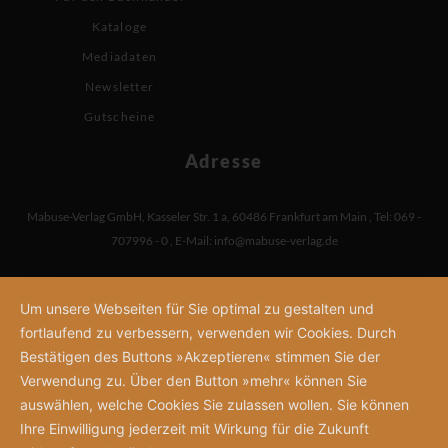
Kataloge
Mediadaten
Newsletter
Gutscheine
Adresse
Mabuse-Verlag GmbH
,
Kasseler Str. 1 a
,
60486 Frankfurt am Main
,
Tel: 069 -
707996 - 0
,
E-Mail:
info@mabuse-verlag.de
Um unsere Webseiten für Sie optimal zu gestalten und
fortlaufend zu verbessern, verwenden wir Cookies. Durch
Bestätigen des Buttons »Akzeptieren« stimmen Sie der
Verwendung zu. Über den Button »mehr« können Sie
auswählen, welche Cookies Sie zulassen wollen. Sie können
Ihre Einwilligung jederzeit mit Wirkung für die Zukunft