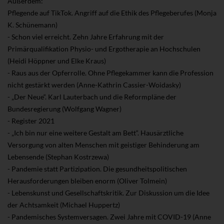
Außerdem:
Pflegende auf TikTok. Angriff auf die Ethik des Pflegeberufes (Monja
K. Schünemann)
- Schon viel erreicht. Zehn Jahre Erfahrung mit der
Primärqualifikation Physio- und Ergotherapie an Hochschulen
(Heidi Höppner und Elke Kraus)
- Raus aus der Opferrolle. Ohne Pflegekammer kann die Profession
nicht gestärkt werden (Anne-Kathrin Cassier-Woidasky)
- „Der Neue“. Karl Lauterbach und die Reformpläne der
Bundesregierung (Wolfgang Wagner)
- Register 2021
- „Ich bin nur eine weitere Gestalt am Bett“. Hausärztliche
Versorgung von alten Menschen mit geistiger Behinderung am
Lebensende (Stephan Kostrzewa)
- Pandemie statt Partizipation. Die gesundheitspolitischen
Herausforderungen bleiben enorm (Oliver Tolmein)
- Lebenskunst und Gesellschaftskritik. Zur Diskussion um die Idee
der Achtsamkeit (Michael Huppertz)
- Pandemisches Systemversagen. Zwei Jahre mit COVID-19 (Anne