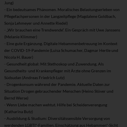
Jung)
- Ein bedeutsames Phänomen. Moralisches Belastungserleben von
Pflegefachpersonen in der Langzeitpflege (Magdalene Goldbach,
Sonja Lehmeyer und Annette Riedel)
- „Wir brauchen eine Trendwende“. Ein Gespräch mit Uwe Janssens
(Melanie Klimmer)
- Eine gute Ergänzung. Digitale Hebammenbetreuung im Kontext
der COVID-19-Pandemie (Luisa Schumacher, Dagmar Hertle und
Nicola H. Bauer)
- Gesundheit global: Mit Stethoskop und Zuwendung. Als
Gesundheits- und Krankenpfleger mit Ärzte ohne Grenzen im
Südsudan (Andreas Friedrich Lutz)
- Drogenkonsum während der Pandemie. Aktuelle Daten zur
Situation Drogen gebrauchender Menschen (Heino Stöver und
Bernd Werse)
- Wenn Liebe machen wehtut. Hilfe bei Scheidenverengung
(Katharina Butz)
- Ausbildung & Studium: Diversitätssensible Versorgung von
werdenden LGBTI*-Familien. Einschätzung aus Hebammen*-Sicht