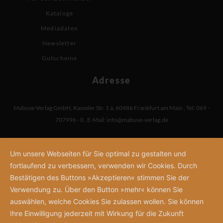
Kataloge
Mediadaten
Newsletter
Gutscheine
Adresse
Mabuse-Verlag GmbH
,
Kasseler Str. 1 a
,
60486 Frankfurt am Main
,
Tel: 069 -
707996 - 0
,
E-Mail:
info@mabuse-verlag.de
Um unsere Webseiten für Sie optimal zu gestalten und
fortlaufend zu verbessern, verwenden wir Cookies. Durch
Bestätigen des Buttons »Akzeptieren« stimmen Sie der
Verwendung zu. Über den Button »mehr« können Sie
auswählen, welche Cookies Sie zulassen wollen. Sie können
Ihre Einwilligung jederzeit mit Wirkung für die Zukunft