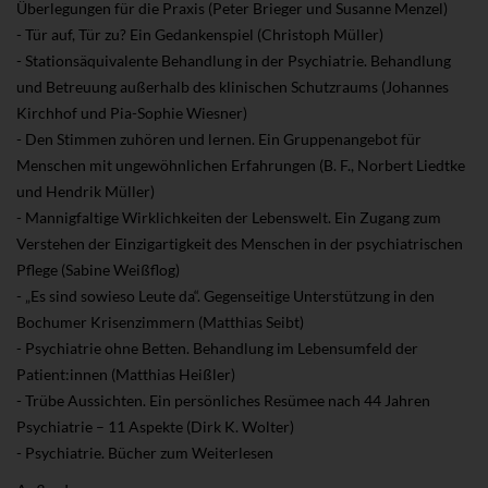
Überlegungen für die Praxis (Peter Brieger und Susanne Menzel)
- Tür auf, Tür zu? Ein Gedankenspiel (Christoph Müller)
- Stationsäquivalente Behandlung in der Psychiatrie. Behandlung
und Betreuung außerhalb des klinischen Schutzraums (Johannes
Kirchhof und Pia-Sophie Wiesner)
- Den Stimmen zuhören und lernen. Ein Gruppenangebot für
Menschen mit ungewöhnlichen Erfahrungen (B. F., Norbert Liedtke
und Hendrik Müller)
- Mannigfaltige Wirklichkeiten der Lebenswelt. Ein Zugang zum
Verstehen der Einzigartigkeit des Menschen in der psychiatrischen
Pflege (Sabine Weißflog)
- „Es sind sowieso Leute da“. Gegenseitige Unterstützung in den
Bochumer Krisenzimmern (Matthias Seibt)
- Psychiatrie ohne Betten. Behandlung im Lebensumfeld der
Patient:innen (Matthias Heißler)
- Trübe Aussichten. Ein persönliches Resümee nach 44 Jahren
Psychiatrie – 11 Aspekte (Dirk K. Wolter)
- Psychiatrie. Bücher zum Weiterlesen