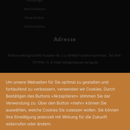
Kataloge
Mediadaten
Newsletter
Gutscheine
Adresse
Mabuse-Verlag GmbH
,
Kasseler Str. 1 a
,
60486 Frankfurt am Main
,
Tel: 069 -
707996 - 0
,
E-Mail:
info@mabuse-verlag.de
Um unsere Webseiten für Sie optimal zu gestalten und
fortlaufend zu verbessern, verwenden wir Cookies. Durch
Bestätigen des Buttons »Akzeptieren« stimmen Sie der
Verwendung zu. Über den Button »mehr« können Sie
auswählen, welche Cookies Sie zulassen wollen. Sie können
Ihre Einwilligung jederzeit mit Wirkung für die Zukunft
widerrufen oder ändern.