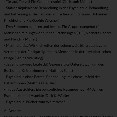
- Tür auf, Tür zu? Ein Gedankenspiel (Christoph Müller)
- Stationsäquivalente Behandlung in der Psychiatrie. Behandlung
und Betreuung außerhalb des klinischen Schutzraums (Johannes
Kirchhof und Pia-Sophie Wiesner)
- Den Stimmen zuhören und lernen. Ein Gruppenangebot für
Menschen mit ungewöhnlichen Erfahrungen (B. F., Norbert Liedtke
und Hendrik Müller)
- Mannigfaltige Wirklichkeiten der Lebenswelt. Ein Zugang zum
Verstehen der Einzigartigkeit des Menschen in der psychiatrischen
Pflege (Sabine Weißflog)
- „Es sind sowieso Leute da“. Gegenseitige Unterstützung in den
Bochumer Krisenzimmern (Matthias Seibt)
- Psychiatrie ohne Betten. Behandlung im Lebensumfeld der
Patient:innen (Matthias Heißler)
- Trübe Aussichten. Ein persönliches Resümee nach 44 Jahren
Psychiatrie – 11 Aspekte (Dirk K. Wolter)
- Psychiatrie. Bücher zum Weiterlesen
Außerdem:
Pflegende auf TikTok. Angriff auf die Ethik des Pflegeberufes (Monja