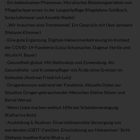
- Ein bedeutsames Phänomen. Moralisches Belastungserleben von
Pflegefachpersonen in der Langzeitpflege (Magdalene Goldbach,
Sonja Lehmeyer und Annette Riedel)
- „Wir brauchen eine Trendwende“. Ein Gespräch mit Uwe Janssens
(Melanie Klimmer)
- Eine gute Ergänzung. Digitale Hebammenbetreuung im Kontext
der COVID-19-Pandemie (Luisa Schumacher, Dagmar Hertle und
Nicola H. Bauer)
- Gesundheit global: Mit Stethoskop und Zuwendung. Als
Gesundheits- und Krankenpfleger mit Ärzte ohne Grenzen im
Südsudan (Andreas Friedrich Lutz)
- Drogenkonsum während der Pandemie. Aktuelle Daten zur
Situation Drogen gebrauchender Menschen (Heino Stöver und
Bernd Werse)
- Wenn Liebe machen wehtut. Hilfe bei Scheidenverengung
(Katharina Butz)
- Ausbildung & Studium: Diversitätssensible Versorgung von
werdenden LGBTI*-Familien. Einschätzung aus Hebammen*-Sicht
(Stefanie Josefine Karle-Bhat u. a.)