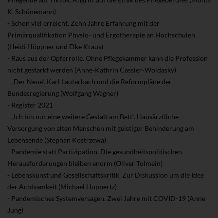
K. Schünemann)
- Schon viel erreicht. Zehn Jahre Erfahrung mit der
Primärqualifikation Physio- und Ergotherapie an Hochschulen
(Heidi Höppner und Elke Kraus)
- Raus aus der Opferrolle. Ohne Pflegekammer kann die Profession
nicht gestärkt werden (Anne-Kathrin Cassier-Woidasky)
- „Der Neue“. Karl Lauterbach und die Reformpläne der
Bundesregierung (Wolfgang Wagner)
- Register 2021
- „Ich bin nur eine weitere Gestalt am Bett“. Hausärztliche
Versorgung von alten Menschen mit geistiger Behinderung am
Lebensende (Stephan Kostrzewa)
- Pandemie statt Partizipation. Die gesundheitspolitischen
Herausforderungen bleiben enorm (Oliver Tolmein)
- Lebenskunst und Gesellschaftskritik. Zur Diskussion um die Idee
der Achtsamkeit (Michael Huppertz)
- Pandemisches Systemversagen. Zwei Jahre mit COVID-19 (Anne
Jung)