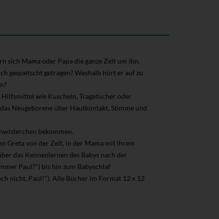
mern sich Mama oder Papa die ganze Zeit um ihn.
ch gequetscht getragen? Weshalb hört er auf zu
en?
 Hilfsmittel wie Kuscheln, Tragetücher oder
ie das Neugeborene über Hautkontakt, Stimme und
eschwisterchen bekommen.
n Greta von der Zeit, in der Mama mit ihrem
 über das Kennenlernen des Babys nach der
immer Paul?") bis hin zum Babyschlaf
ch nicht, Paul!"). Alle Bücher im Format 12 x 12