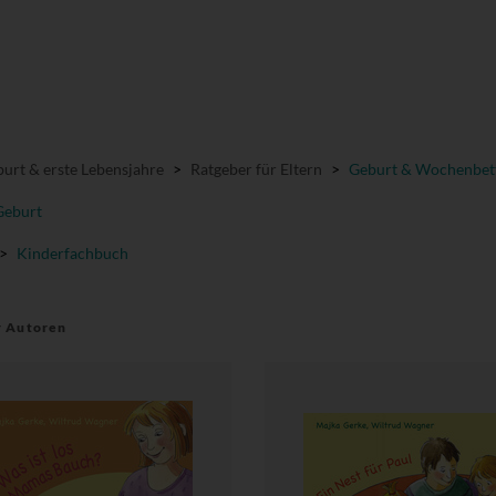
urt & erste Lebensjahre
>
Ratgeber für Eltern
>
Geburt & Wochenbet
Geburt
>
Kinderfachbuch
r Autoren