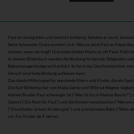
Paul ist winzig klein und ziemlich knitterig. Seitdem er da ist, küm
Seine Schwester Greta wundert sich. Warum wird Paul an Papas Bau
weinen, wenn sie singt? Und wieso knetet Mama so oft Pauls Füßch
In diesem Bilderbuch werden die Bindung fördernde Tätigkeiten und
Babymassage kindgerecht erklärt. So lernt das Geschwisterkind, w
Geruch eine feste Bindung aufbauen kann.
Das ideale Mitbringsel für werdende Eltern und Kinder, die ein G
Die fünf Bilderbücher von Majka Gerke und Wiltrud Wagner begleite
kleinen Bruder Paul schwanger ist ("Was ist los in Mamas Bauch?"),
Geburt ("Ein Nest für Paul") und die Konkurrenzsituation ("Warum 
("Einschlafen ist kein Kinderspiel") und schreiendem Baby ("Wein do
cm. Für Kinder ab 4 Jahren.