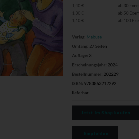
1,40 €
ab 30 Exe
1,30 €
ab 50 Exe
1,10 €
ab 100 Ex
Verlag:
Mabuse
Umfang:
27 Seiten
Auflage:
3
Erscheinungsjahr:
2024
Bestellnummer:
202229
ISBN:
9783863212292
lieferbar
Jetzt im Shop kaufen
Empfehlen