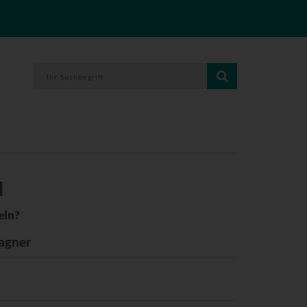
l
eln?
agner