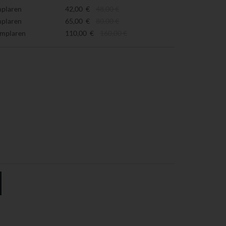
mplaren
42,00 €
48,00 €
mplaren
65,00 €
80,00 €
emplaren
110,00 €
160,00 €