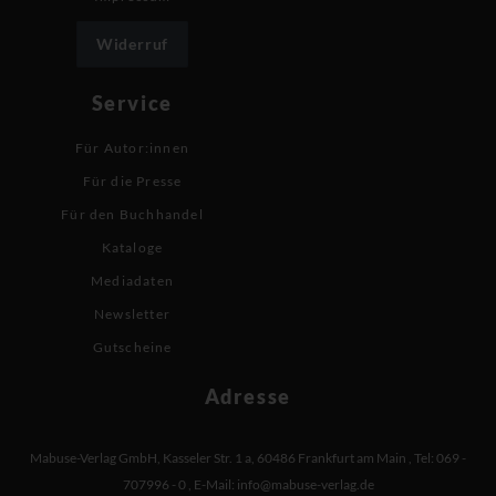
Widerruf
Service
Für Autor:innen
Für die Presse
Für den Buchhandel
Kataloge
Mediadaten
Newsletter
Gutscheine
Adresse
Mabuse-Verlag GmbH
,
Kasseler Str. 1 a
,
60486 Frankfurt am Main
,
Tel: 069 -
707996 - 0
,
E-Mail:
info@mabuse-verlag.de