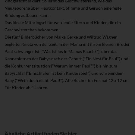
kindgerecht erklärt. So lernt das Geschwisterkind, wie das
Neugeborene über Hautkontakt, Stimme und Geruch eine feste
Bindung aufbauen kann.
Das ideale Mitbringsel für werdende Eltern und Kinder, die ein
Geschwisterchen bekommen.
Die fünf Bilderbücher von Majka Gerke und Wiltrud Wagner
begleiten Greta von der Zeit, in der Mama mit ihrem kleinen Bruder
Paul schwanger ist ("Was ist los in Mamas Bauch?"), über das
Kennenlernen des Babys nach der Geburt ("Ein Nest für Paul") und
die Konkurrenzsituation ("Warum immer Paul?") bis hin zum
Babyschlaf ("Einschlafen ist kein Kinderspiel") und schreiendem
Baby ("Wein doch nicht, Paul!"). Alle Bücher im Format 12 x 12 cm.
Für Kinder ab 4 Jahren.
Ähnliche Artikel finden Sie hier