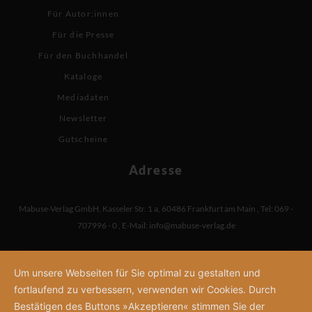
Für Autor:innen
Für die Presse
Für den Buchhandel
Kataloge
Mediadaten
Newsletter
Gutscheine
Adresse
Mabuse-Verlag GmbH
,
Kasseler Str. 1 a
,
60486 Frankfurt am Main
,
Tel: 069 -
707996 - 0
,
E-Mail:
info@mabuse-verlag.de
Um unsere Webseiten für Sie optimal zu gestalten und
fortlaufend zu verbessern, verwenden wir Cookies. Durch
Bestätigen des Buttons »Akzeptieren« stimmen Sie der