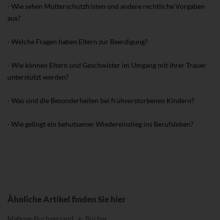
- Wie sehen Mutterschutzfristen und andere rechtliche Vorgaben
aus?
- Welche Fragen haben Eltern zur Beerdigung?
- Wie können Eltern und Geschwister im Umgang mit ihrer Trauer
unterstützt werden?
- Was sind die Besonderheiten bei frühverstorbenen Kindern?
- Wie gelingt ein behutsamer Wiedereinstieg ins Berufsleben?
Ähnliche Artikel finden Sie hier
Mabuse-Buchversand
>
Bücher