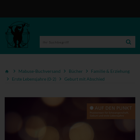
Mabuse-Buchversand
Bücher
Familie & Erziehung
Erste Lebensjahre (0-2)
Geburt mit Abschied