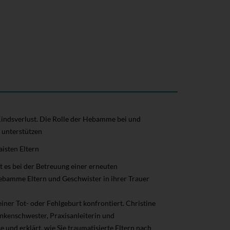
indsverlust. Die Rolle der Hebamme bei und
 unterstützen
isten Eltern
t es bei der Betreuung einer erneuten
ebamme Eltern und Geschwister in ihrer Trauer
ner Tot- oder Fehlgeburt konfrontiert. Christine
nkenschwester, Praxisanleiterin und
e und erklärt, wie Sie traumatisierte Eltern nach