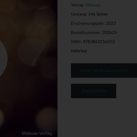
Verlag:
Mabuse
Umfang:
146 Seiten
Erscheinungsjahr:
2023
Bestellnummer:
202625
ISBN:
9783863216252
lieferbar
Jetzt im Shop kaufen
Empfehlen