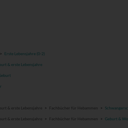
>
Erste Lebensjahre (0-2)
urt & erste Lebensjahre
Geburt
r
r
urt & erste Lebensjahre
>
Fachbücher für Hebammen
>
Schwangersc
urt & erste Lebensjahre
>
Fachbücher für Hebammen
>
Geburt & Wo