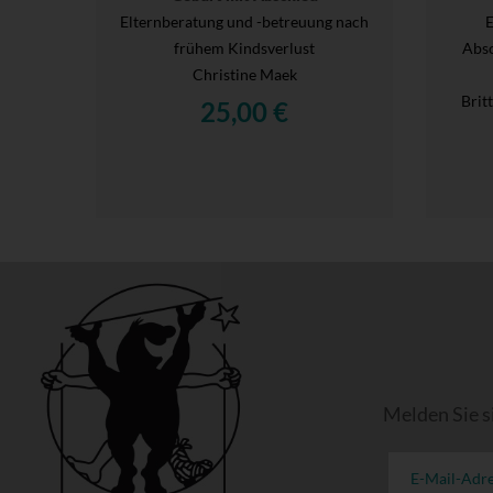
Elternberatung und -betreuung nach
E
frühem Kindsverlust
Abs
Christine Maek
Brit
25,00 €
Melden Sie s