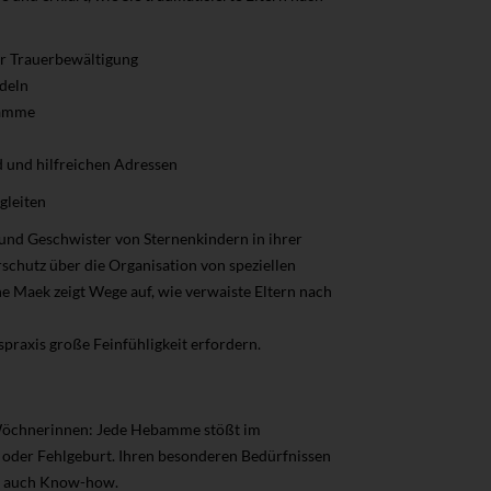
r Trauerbewältigung
deln
ebamme
 und hilfreichen Adressen
gleiten
 und Geschwister von Sternenkindern in ihrer
schutz über die Organisation von speziellen
ne Maek zeigt Wege auf, wie verwaiste Eltern nach
praxis große Feinfühligkeit erfordern.
 Wöchnerinnen: Jede Hebamme stößt im
t- oder Fehlgeburt. Ihren besonderen Bedürfnissen
rn auch Know-how.