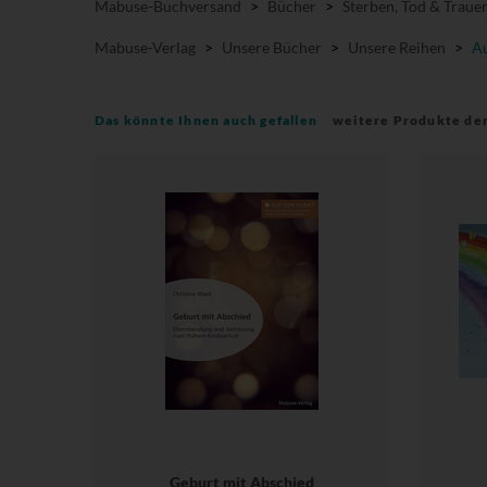
Mabuse-Buchversand
>
Bücher
>
Sterben, Tod & Traue
Mabuse-Verlag
>
Unsere Bücher
>
Unsere Reihen
>
Au
Das könnte Ihnen auch gefallen
weitere Produkte de
Geburt mit Abschied