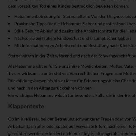
dem vorzeitigen Tod eines Kindes bestmöglich begleiten können.
Hebammenbetreuung für Sterneneltern: Von der Diagnose bis zu
Praxisnahe Tipps für die Hebamme: Sicher und professionell han
Stille Geburt: Ablauf und zusätzliche Arbeitsschritte für die H
Nachsorge bei frühem Kindsverlust und traumatischer Geburt
Mit Informationen zu Arbeitsrecht und Bestattung nach Kindstod
Sterneneltern in der Zeit während und nach der Schwangerschaft be
Als Hebamme gibt es für Sie unzählige Möglichkeiten, Mutter, Vater
Trauer wirksam zu unterstützen. Von rechtlichen Fragen zum Mutter
Rückbildungskursen bis hin zu Ideen für Erinnerungsstücke: Christi
und nach in den Alltag zurückkehren können.
Ein wichtiges Hebammen-Buch für besondere Fälle, die in der Berufs
Klappentexte
Ob im Kreißsaal, bei der Betreuung schwangerer Frauen oder von
Arbeitsalltag früher oder später auf verwaiste Eltern nach einer To
gerecht zu werden, erfordert nicht nur Fingerspitzengefühl, sonde