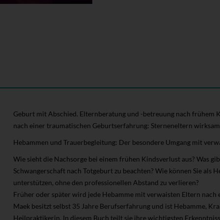
Geburt mit Abschied. Elternberatung und -betreuung nach frühem K
nach einer traumatischen Geburtserfahrung: Sterneneltern wirksam
Hebammen und Trauerbegleitung: Der besondere Umgang mit verwa
Wie sieht die Nachsorge bei einem frühen Kindsverlust aus? Was gib
Schwangerschaft nach Totgeburt zu beachten? Wie können Sie als H
unterstützen, ohne den professionellen Abstand zu verlieren?
Früher oder später wird jede Hebamme mit verwaisten Eltern nach ei
Maek besitzt selbst 35 Jahre Berufserfahrung und ist Hebamme, Kra
Heilpraktikerin. In diesem Buch teilt sie ihre wichtigsten Erkenntniss