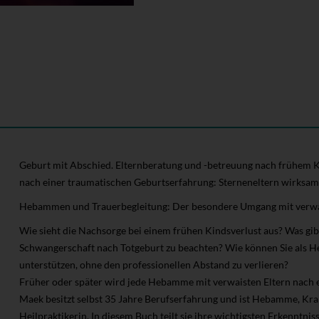
Geburt mit Abschied. Elternberatung und -betreuung nach frühem K
nach einer traumatischen Geburtserfahrung: Sterneneltern wirksam
Hebammen und Trauerbegleitung: Der besondere Umgang mit verwa
Wie sieht die Nachsorge bei einem frühen Kindsverlust aus? Was gib
Schwangerschaft nach Totgeburt zu beachten? Wie können Sie als H
unterstützen, ohne den professionellen Abstand zu verlieren?
Früher oder später wird jede Hebamme mit verwaisten Eltern nach ei
Maek besitzt selbst 35 Jahre Berufserfahrung und ist Hebamme, Kra
Heilpraktikerin. In diesem Buch teilt sie ihre wichtigsten Erkenntniss