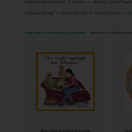
Mabuse-Buchversand
>
Bücher
>
Sterben, Tod & Traue
Mabuse-Verlag
>
Unsere Bücher
>
Unsere Reihen
>
Au
Das könnte Ihnen auch gefallen
weitere Produkte de
Was macht eigentlich eine
Sch