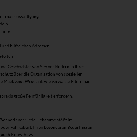
r Trauerbewältigung
deln
ebamme
 und hilfreichen Adressen
gleiten
 und Geschwister von Sternenkindern in ihrer
schutz über die Organisation von speziellen
ne Maek zeigt Wege auf, wie verwaiste Eltern nach
praxis große Feinfühligkeit erfordern.
 Wöchnerinnen: Jede Hebamme stößt im
t- oder Fehlgeburt. Ihren besonderen Bedürfnissen
rn auch Know-how.