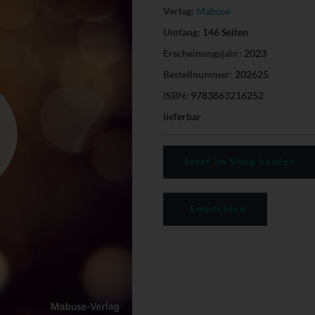
Verlag:
Mabuse
Umfang:
146 Seiten
Erscheinungsjahr:
2023
Bestellnummer:
202625
ISBN:
9783863216252
lieferbar
Jetzt im Shop kaufen
Empfehlen