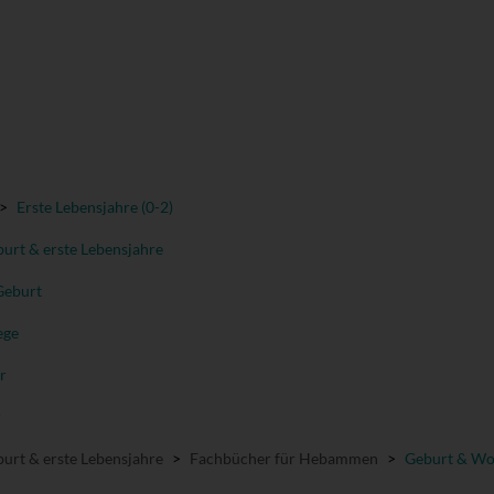
>
Erste Lebensjahre (0-2)
urt & erste Lebensjahre
Geburt
ege
r
r
urt & erste Lebensjahre
>
Fachbücher für Hebammen
>
Geburt & Wo