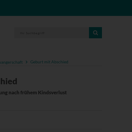
angerschaft
Geburt mit Abschied
chied
ung nach frühem Kindsverlust