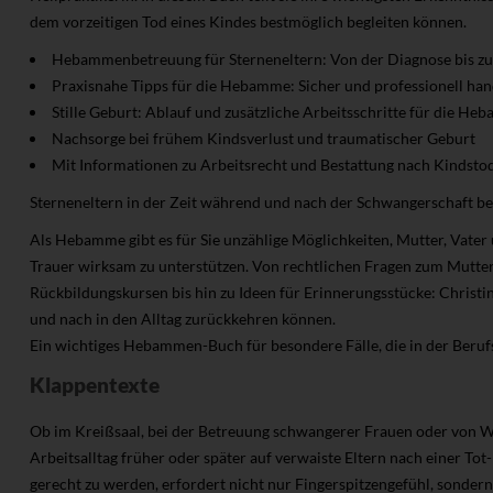
dem vorzeitigen Tod eines Kindes bestmöglich begleiten können.
Hebammenbetreuung für Sterneneltern: Von der Diagnose bis zu
Praxisnahe Tipps für die Hebamme: Sicher und professionell han
Stille Geburt: Ablauf und zusätzliche Arbeitsschritte für die H
Nachsorge bei frühem Kindsverlust und traumatischer Geburt
Mit Informationen zu Arbeitsrecht und Bestattung nach Kindstod
Sterneneltern in der Zeit während und nach der Schwangerschaft be
Als Hebamme gibt es für Sie unzählige Möglichkeiten, Mutter, Vater
Trauer wirksam zu unterstützen. Von rechtlichen Fragen zum Mutter
Rückbildungskursen bis hin zu Ideen für Erinnerungsstücke: Christi
und nach in den Alltag zurückkehren können.
Ein wichtiges Hebammen-Buch für besondere Fälle, die in der Berufs
Klappentexte
Ob im Kreißsaal, bei der Betreuung schwangerer Frauen oder von
Arbeitsalltag früher oder später auf verwaiste Eltern nach einer To
gerecht zu werden, erfordert nicht nur Fingerspitzengefühl, sonde