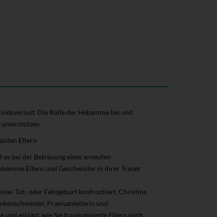
indsverlust. Die Rolle der Hebamme bei und
 unterstützen
isten Eltern
t es bei der Betreuung einer erneuten
ebamme Eltern und Geschwister in ihrer Trauer
ner Tot- oder Fehlgeburt konfrontiert. Christine
nkenschwester, Praxisanleiterin und
e und erklärt, wie Sie traumatisierte Eltern nach