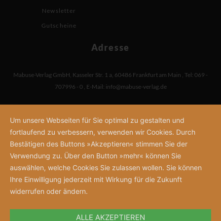
Newsletter
Gutscheine
Adresse
Mabuse-Verlag GmbH
,
Kasseler Str. 1 a
,
60486 Frankfurt am Main
,
Tel: 069 -
707996 - 0
,
E-Mail:
info@mabuse-verlag.de
Um unsere Webseiten für Sie optimal zu gestalten und
fortlaufend zu verbessern, verwenden wir Cookies. Durch
Bestätigen des Buttons »Akzeptieren« stimmen Sie der
Verwendung zu. Über den Button »mehr« können Sie
auswählen, welche Cookies Sie zulassen wollen. Sie können
Ihre Einwilligung jederzeit mit Wirkung für die Zukunft
widerrufen oder ändern.
ALLE AKZEPTIEREN