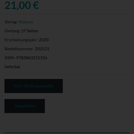
21,00 €
Verlag:
Mabuse
Umfang:
57 Seiten
Erscheinungsjahr:
2020
Bestellnummer:
202531
ISBN:
9783863215316
lieferbar
Jetzt im Shop kaufen
Empfehlen