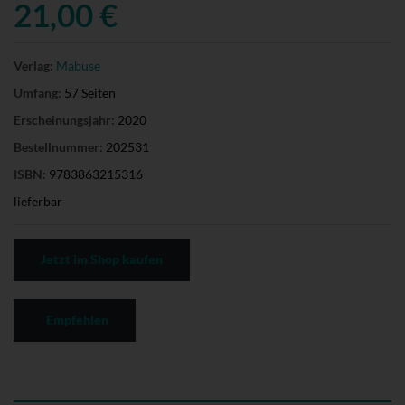
21,00 €
Verlag:
Mabuse
Umfang:
57 Seiten
Erscheinungsjahr:
2020
Bestellnummer:
202531
ISBN:
9783863215316
lieferbar
Jetzt im Shop kaufen
Empfehlen