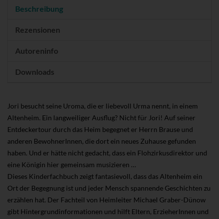
Beschreibung
Rezensionen
Autoreninfo
Downloads
Jori besucht seine Uroma, die er liebevoll Urma nennt, in einem
Altenheim. Ein langweiliger Ausflug? Nicht für Jori! Auf seiner
Entdeckertour durch das Heim begegnet er Herrn Brause und
anderen BewohnerInnen, die dort ein neues Zuhause gefunden
haben. Und er hätte nicht gedacht, dass ein Flohzirkusdirektor und
eine Königin hier gemeinsam musizieren …
Dieses Kinderfachbuch zeigt fantasievoll, dass das Altenheim ein
Ort der Begegnung ist und jeder Mensch spannende Geschichten zu
erzählen hat. Der Fachteil von Heimleiter Michael Graber-Dünow
gibt Hintergrundinformationen und hilft Eltern, ErzieherInnen und