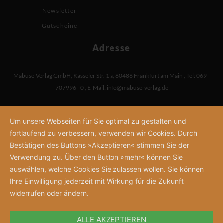
Newsletter
Gutscheine
Adresse
Mabuse-Verlag GmbH
,
Kasseler Str. 1 a
,
60486 Frankfurt am Main
,
Tel: 069 -
707996 - 0
,
E-Mail:
info@mabuse-verlag.de
Um unsere Webseiten für Sie optimal zu gestalten und
fortlaufend zu verbessern, verwenden wir Cookies. Durch
Bestätigen des Buttons »Akzeptieren« stimmen Sie der
Verwendung zu. Über den Button »mehr« können Sie
auswählen, welche Cookies Sie zulassen wollen. Sie können
Ihre Einwilligung jederzeit mit Wirkung für die Zukunft
widerrufen oder ändern.
ALLE AKZEPTIEREN