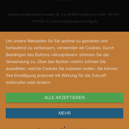
Mabuse-Verlag GmbH
,
Kasseler Str. 1 a
,
60486 Frankfurt am Main
,
Tel: 069 -
707996 - 0
,
E-Mail:
info@mabuse-verlag.de
Um unsere Webseiten für Sie optimal zu gestalten und
fortlaufend zu verbessern, verwenden wir Cookies. Durch
Bestätigen des Buttons »Akzeptieren« stimmen Sie der
Verwendung zu. Über den Button »mehr« können Sie
auswählen, welche Cookies Sie zulassen wollen. Sie können
Ihre Einwilligung jederzeit mit Wirkung für die Zukunft
widerrufen oder ändern.
ALLE AKZEPTIEREN
MEHR