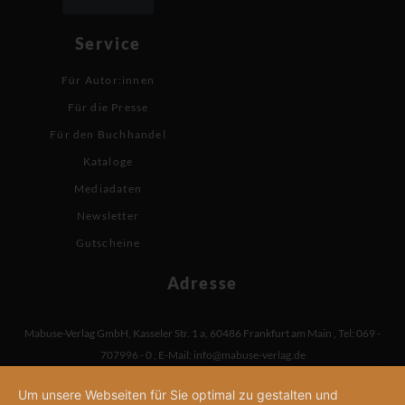
Service
Für Autor:innen
Für die Presse
Für den Buchhandel
Kataloge
Mediadaten
Newsletter
Gutscheine
Adresse
Mabuse-Verlag GmbH
,
Kasseler Str. 1 a
,
60486 Frankfurt am Main
,
Tel: 069 -
707996 - 0
,
E-Mail:
info@mabuse-verlag.de
Um unsere Webseiten für Sie optimal zu gestalten und