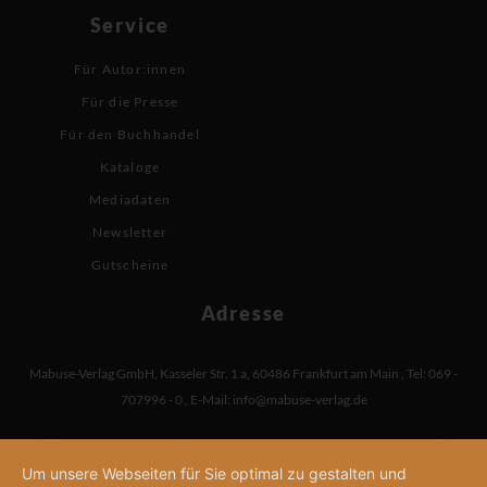
Service
Für Autor:innen
Für die Presse
Für den Buchhandel
Kataloge
Mediadaten
Newsletter
Gutscheine
Adresse
Mabuse-Verlag GmbH
,
Kasseler Str. 1 a
,
60486 Frankfurt am Main
,
Tel: 069 -
707996 - 0
,
E-Mail:
info@mabuse-verlag.de
Um unsere Webseiten für Sie optimal zu gestalten und