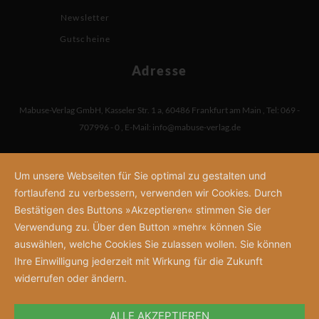
Newsletter
Gutscheine
Adresse
Mabuse-Verlag GmbH
,
Kasseler Str. 1 a
,
60486 Frankfurt am Main
,
Tel: 069 -
707996 - 0
,
E-Mail:
info@mabuse-verlag.de
Um unsere Webseiten für Sie optimal zu gestalten und
fortlaufend zu verbessern, verwenden wir Cookies. Durch
Bestätigen des Buttons »Akzeptieren« stimmen Sie der
Verwendung zu. Über den Button »mehr« können Sie
auswählen, welche Cookies Sie zulassen wollen. Sie können
Ihre Einwilligung jederzeit mit Wirkung für die Zukunft
widerrufen oder ändern.
ALLE AKZEPTIEREN