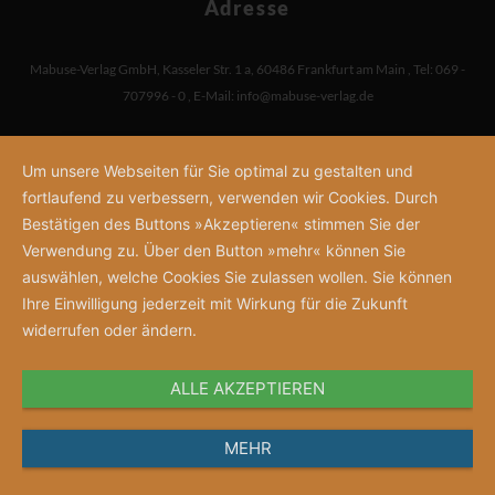
Adresse
Mabuse-Verlag GmbH
,
Kasseler Str. 1 a
,
60486 Frankfurt am Main
,
Tel: 069 -
707996 - 0
,
E-Mail:
info@mabuse-verlag.de
Um unsere Webseiten für Sie optimal zu gestalten und
fortlaufend zu verbessern, verwenden wir Cookies. Durch
Bestätigen des Buttons »Akzeptieren« stimmen Sie der
Verwendung zu. Über den Button »mehr« können Sie
auswählen, welche Cookies Sie zulassen wollen. Sie können
Ihre Einwilligung jederzeit mit Wirkung für die Zukunft
widerrufen oder ändern.
ALLE AKZEPTIEREN
MEHR