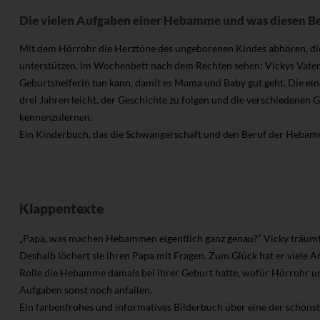
Die vielen Aufgaben einer Hebamme und was diesen Be
Mit dem Hörrohr die Herztöne des ungeborenen Kindes abhören, di
unterstützen, im Wochenbett nach dem Rechten sehen: Vickys Vater er
Geburtshelferin tun kann, damit es Mama und Baby gut geht. Die ein
drei Jahren leicht, der Geschichte zu folgen und die verschiedenen
kennenzulernen.
Ein Kinderbuch, das die Schwangerschaft und den Beruf der Hebamme 
Klappentexte
„Papa, was machen Hebammen eigentlich ganz genau?“ Vicky träum
Deshalb löchert sie ihren Papa mit Fragen. Zum Glück hat er viele A
Rolle die Hebamme damals bei ihrer Geburt hatte, wofür Hörrohr u
Aufgaben sonst noch anfallen.
Ein farbenfrohes und informatives Bilderbuch über eine der schönst