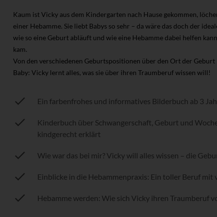
Kaum ist Vicky aus dem Kindergarten nach Hause gekommen, löchert
einer Hebamme. Sie liebt Babys so sehr – da wäre das doch der ide
wie so eine Geburt abläuft und wie eine Hebamme dabei helfen kann –
kam.
Von den verschiedenen Geburtspositionen über den Ort der Geburt
Baby: Vicky lernt alles, was sie über ihren Traumberuf wissen will!
Ein farbenfrohes und informatives Bilderbuch ab 3 J
Kinderbuch über Schwangerschaft, Geburt und Woch
kindgerecht erklärt
Wie war das bei mir? Vicky will alles wissen – die Gebur
Einblicke in die Hebammenpraxis: Ein toller Beruf mit
Hebamme werden: Wie sich Vicky ihren Traumberuf vo