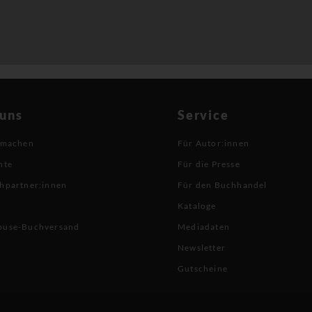
 uns
Service
 machen
Für Autor:innen
hte
Für die Presse
hpartner:innen
Für den Buchhandel
Kataloge
buse-Buchversand
Mediadaten
Newsletter
Gutscheine