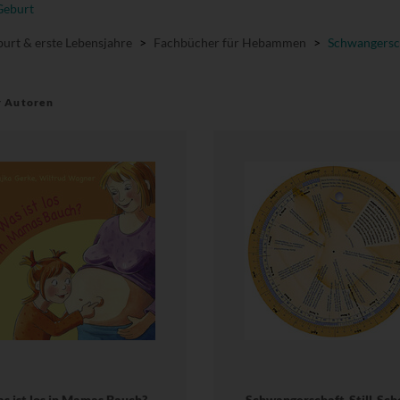
Geburt
urt & erste Lebensjahre
>
Fachbücher für Hebammen
>
Schwangersc
r Autoren
s ist los in Mamas Bauch?
Schwangerschaft-Still-Sch