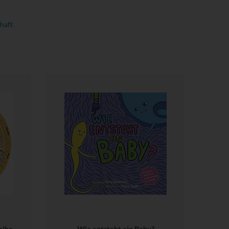
haft
eibe
Wie entsteht ein Baby?