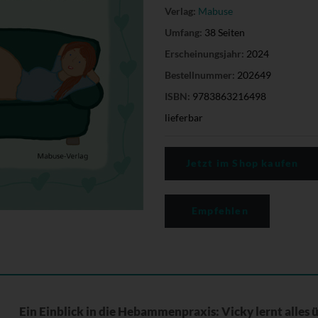
Verlag:
Mabuse
Umfang:
38 Seiten
Erscheinungsjahr:
2024
Bestellnummer:
202649
ISBN:
9783863216498
lieferbar
Jetzt im Shop kaufen
Empfehlen
Ein Einblick in die Hebammenpraxis: Vicky lernt alles