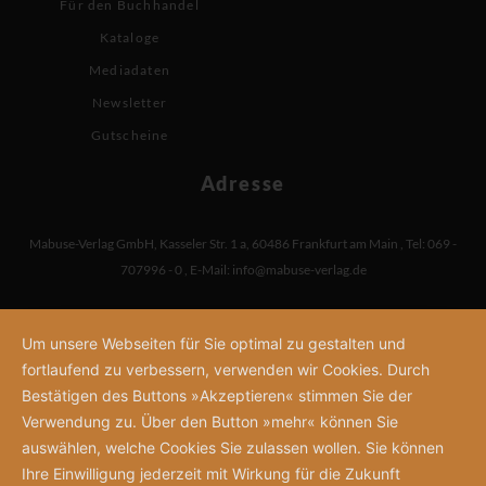
Für den Buchhandel
Kataloge
Mediadaten
Newsletter
Gutscheine
Adresse
Mabuse-Verlag GmbH
,
Kasseler Str. 1 a
,
60486 Frankfurt am Main
,
Tel: 069 -
707996 - 0
,
E-Mail:
info@mabuse-verlag.de
Um unsere Webseiten für Sie optimal zu gestalten und
fortlaufend zu verbessern, verwenden wir Cookies. Durch
Bestätigen des Buttons »Akzeptieren« stimmen Sie der
Verwendung zu. Über den Button »mehr« können Sie
auswählen, welche Cookies Sie zulassen wollen. Sie können
Ihre Einwilligung jederzeit mit Wirkung für die Zukunft