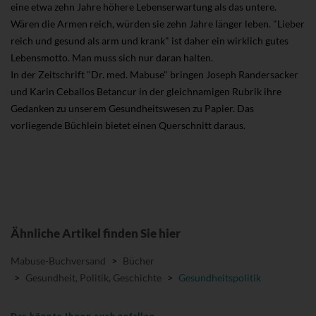
eine etwa zehn Jahre höhere Lebenserwartung als das untere.
Wären die Armen reich, würden sie zehn Jahre länger leben. "Lieber
reich und gesund als arm und krank" ist daher ein wirklich gutes
Lebensmotto. Man muss sich nur daran halten.
In der Zeitschrift "Dr. med. Mabuse" bringen Joseph Randersacker
und Karin Ceballos Betancur in der gleichnamigen Rubrik ihre
Gedanken zu unserem Gesundheitswesen zu Papier. Das
vorliegende Büchlein bietet einen Querschnitt daraus.
Ähnliche Artikel finden Sie hier
Mabuse-Buchversand
>
Bücher
>
Gesundheit, Politik, Geschichte
>
Gesundheitspolitik
Das könnte Ihnen auch gefallen