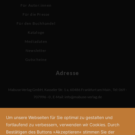
Für Autor:innen
Für die Presse
Für den Buchhandel
Kataloge
Mediadaten
Newsletter
Gutscheine
Adresse
Mabuse-Verlag GmbH
,
Kasseler Str. 1 a
,
60486 Frankfurt am Main
,
Tel: 069 -
707996 - 0
,
E-Mail:
info@mabuse-verlag.de
Um unsere Webseiten für Sie optimal zu gestalten und
fortlaufend zu verbessern, verwenden wir Cookies. Durch
Bestätigen des Buttons »Akzeptieren« stimmen Sie der