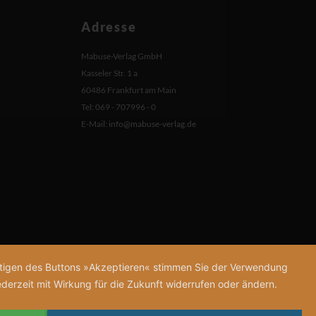
Adresse
Mabuse-Verlag GmbH
Kasseler Str. 1 a
60486 Frankfurt am Main
Tel: 069 - 707996 - 0
E-Mail:
info@mabuse-verlag.de
tätigen des Buttons »Akzeptieren« stimmen Sie der Verwendung
derzeit mit Wirkung für die Zukunft widerrufen oder ändern.