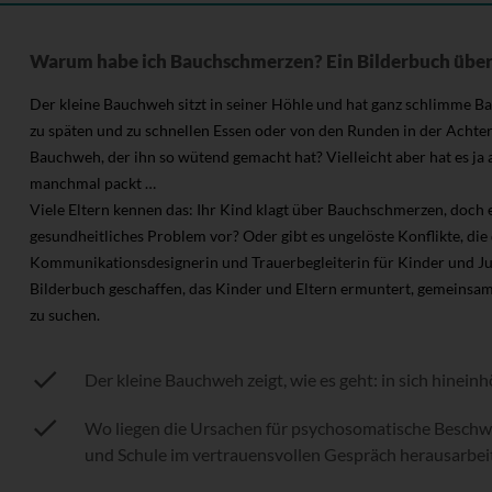
Warum habe ich Bauchschmerzen? Ein Bilderbuch über
Der kleine Bauchweh sitzt in seiner Höhle und hat ganz schlimme
zu späten und zu schnellen Essen oder von den Runden in der Achte
Bauchweh, der ihn so wütend gemacht hat? Vielleicht aber hat es ja a
manchmal packt …
Viele Eltern kennen das: Ihr Kind klagt über Bauchschmerzen, doch ei
gesundheitliches Problem vor? Oder gibt es ungelöste Konflikte, di
Kommunikationsdesignerin und Trauerbegleiterin für Kinder und Jug
Bilderbuch geschaffen, das Kinder und Eltern ermuntert, gemeins
zu suchen.
Der kleine Bauchweh zeigt, wie es geht: in sich hinei
Wo liegen die Ursachen für psychosomatische Beschwe
und Schule im vertrauensvollen Gespräch herausarbei