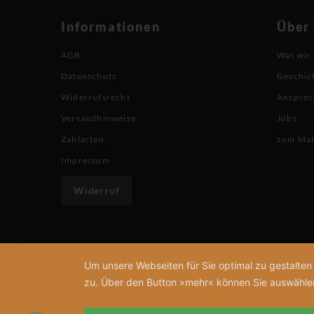
Informationen
Über
AGB
Was wir
Datenschutz
Geschic
Widerrufsrecht
Ansprec
Versandhinweise
Jobs
Zahlarten
zum Ma
Impressum
Widerruf
Um unsere Webseiten für Sie optimal zu gestalte
zu. Über den Button »mehr« können Sie auswählen, 