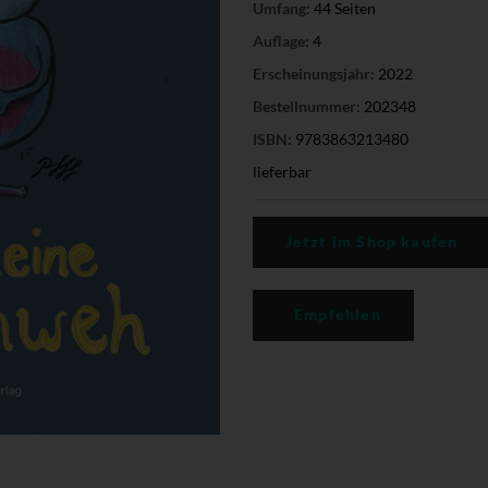
Umfang:
44 Seiten
Auflage:
4
Erscheinungsjahr:
2022
Bestellnummer:
202348
ISBN:
9783863213480
lieferbar
Jetzt im Shop kaufen
Empfehlen