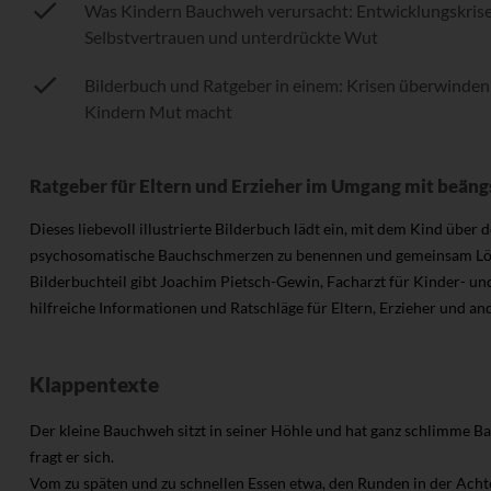
Was Kindern Bauchweh verursacht: Entwicklungskris
Selbstvertrauen und unterdrückte Wut
Bilderbuch und Ratgeber in einem: Krisen überwinden 
Kindern Mut macht
Ratgeber für Eltern und Erzieher im Umgang mit beän
Dieses liebevoll illustrierte Bilderbuch lädt ein, mit dem Kind über
psychosomatische Bauchschmerzen zu benennen und gemeinsam Lösu
Bilderbuchteil gibt Joachim Pietsch-Gewin, Facharzt für Kinder- un
hilfreiche Informationen und Ratschläge für Eltern, Erzieher und an
Klappentexte
Der kleine Bauchweh sitzt in seiner Höhle und hat ganz schlimme 
fragt er sich.
Vom zu späten und zu schnellen Essen etwa, den Runden in der Acht