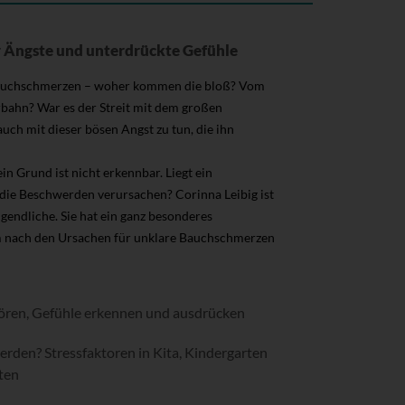
 Ängste und unterdrückte Gefühle
 Bauchschmerzen – woher kommen die bloß? Vom
rbahn? War es der Streit mit dem großen
uch mit dieser bösen Angst zu tun, die ihn
n Grund ist nicht erkennbar. Liegt ein
e die Beschwerden verursachen? Corinna Leibig ist
endliche. Sie hat ein ganz besonderes
am nach den Ursachen für unklare Bauchschmerzen
nhören, Gefühle erkennen und ausdrücken
rden? Stressfaktoren in Kita, Kindergarten
ten