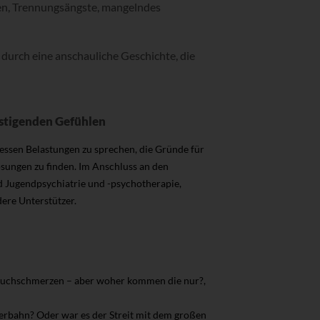
en, Trennungsängste, mangelndes
durch eine anschauliche Geschichte, die
gstigenden Gefühlen
 dessen Belastungen zu sprechen, die Gründe für
ngen zu finden. Im Anschluss an den
d Jugendpsychiatrie und -psychotherapie,
dere Unterstützer.
Bauchschmerzen – aber woher kommen die nur?,
erbahn? Oder war es der Streit mit dem großen