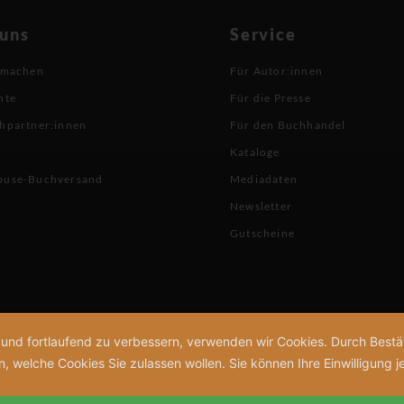
 uns
Service
 machen
Für Autor:innen
hte
Für die Presse
hpartner:innen
Für den Buchhandel
Kataloge
buse-Buchversand
Mediadaten
Newsletter
Gutscheine
n und fortlaufend zu verbessern, verwenden wir Cookies. Durch Bes
welche Cookies Sie zulassen wollen. Sie können Ihre Einwilligung je