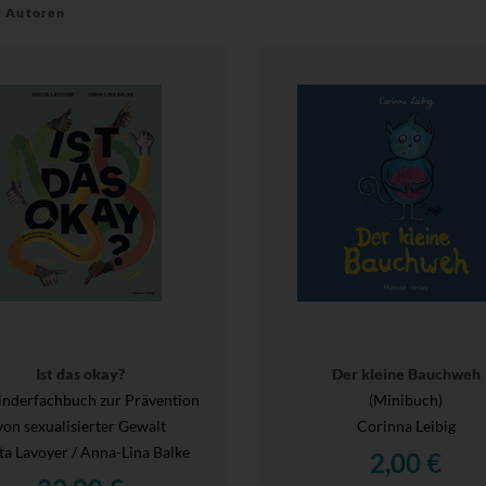
r Autoren
Ist das okay?
Der kleine Bauchweh
inderfachbuch zur Prävention
(Minibuch)
von sexualisierter Gewalt
Corinna Leibig
a Lavoyer / Anna-Lina Balke
2,00 €