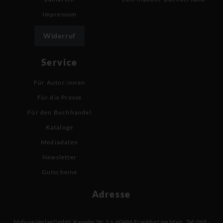
Impressum
Widerruf
Service
Für Autor:innen
Für die Presse
Für den Buchhandel
Kataloge
Mediadaten
Newsletter
Gutscheine
Adresse
Mabuse-Verlag GmbH
,
Kasseler Str. 1 a
,
60486 Frankfurt am Main
,
Tel: 069 -