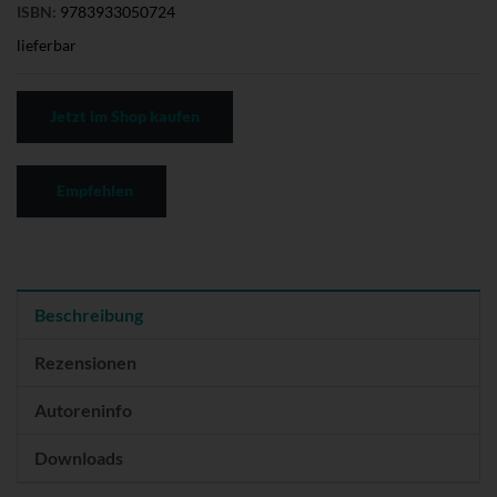
ISBN:
9783933050724
lieferbar
Jetzt im Shop kaufen
Empfehlen
Beschreibung
Rezensionen
Autoreninfo
Downloads