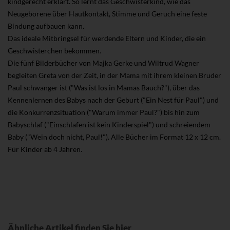
kindgerecht erklärt. So lernt das Geschwisterkind, wie das
Neugeborene über Hautkontakt, Stimme und Geruch eine feste
Bindung aufbauen kann.
Das ideale Mitbringsel für werdende Eltern und Kinder, die ein
Geschwisterchen bekommen.
Die fünf Bilderbücher von Majka Gerke und Wiltrud Wagner
begleiten Greta von der Zeit, in der Mama mit ihrem kleinen Bruder
Paul schwanger ist ("Was ist los in Mamas Bauch?"), über das
Kennenlernen des Babys nach der Geburt ("Ein Nest für Paul") und
die Konkurrenzsituation ("Warum immer Paul?") bis hin zum
Babyschlaf ("Einschlafen ist kein Kinderspiel") und schreiendem
Baby ("Wein doch nicht, Paul!"). Alle Bücher im Format 12 x 12 cm.
Für Kinder ab 4 Jahren.
Ähnliche Artikel finden Sie hier