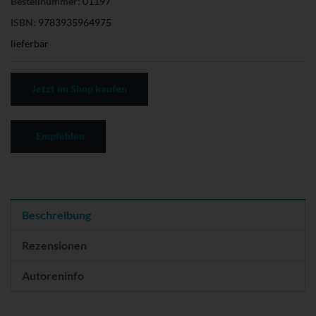
Bestellnummer:
01197
ISBN:
9783935964975
lieferbar
Jetzt im Shop kaufen
Empfehlen
Beschreibung
Rezensionen
Autoreninfo