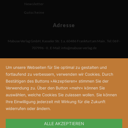
Newsletter
Gutscheine
Adresse
Mabuse-Verlag GmbH
,
Kasseler Str. 1 a
,
60486 Frankfurt am Main
,
Tel: 069 -
707996 - 0
,
E-Mail:
info@mabuse-verlag.de
Um unsere Webseiten für Sie optimal zu gestalten und
fortlaufend zu verbessern, verwenden wir Cookies. Durch
Bestätigen des Buttons »Akzeptieren« stimmen Sie der
Verwendung zu. Über den Button »mehr« können Sie
auswählen, welche Cookies Sie zulassen wollen. Sie können
Ihre Einwilligung jederzeit mit Wirkung für die Zukunft
widerrufen oder ändern.
ALLE AKZEPTIEREN