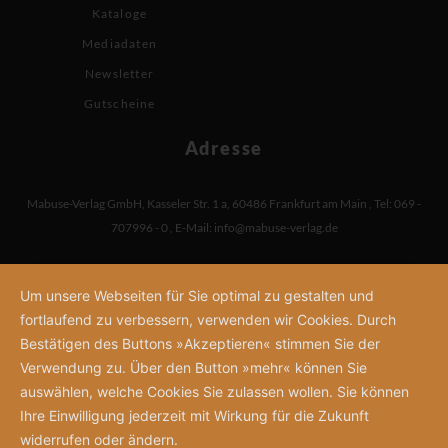
Kataloge
Mediadaten
Newsletter
Gutscheine
Adresse
Mabuse-Verlag GmbH
,
Kasseler Str. 1 a
,
60486 Frankfurt am Main
,
Tel: 069 -
707996 - 0
,
E-Mail:
info@mabuse-verlag.de
Um unsere Webseiten für Sie optimal zu gestalten und
fortlaufend zu verbessern, verwenden wir Cookies. Durch
Bestätigen des Buttons »Akzeptieren« stimmen Sie der
Verwendung zu. Über den Button »mehr« können Sie
auswählen, welche Cookies Sie zulassen wollen. Sie können
Ihre Einwilligung jederzeit mit Wirkung für die Zukunft
widerrufen oder ändern.