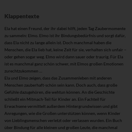
Klappentexte
Ela hat einen Freund, der ihr dabei hilft, jeden Tag Zaubermomente
zu sammeln: Elmo. Elmo ist ihr Bindungsbedürfnis und sorgt dafür,
dass Ela nicht zu lange allein ist. Doch manchmal haben die
Menschen, die Ela lieb hat, keine Zeit für sie, verhalten sich unfair –
oder gehen sogar weg. Elmo wird dann sauer oder traurig. Für Ela
ist es manchmal ganz schön schwer, mit Elmos großen Emotionen
zurechtzukommen …
Ela und Elmo zeigen, dass das Zusammenleben mit anderen
Menschen zauberhaft-schön sein kann. Doch auch, dass große
Gefühle dazugehören, die wehtun können. An die Geschichte
schließt ein Mitmach-Teil für Kinder an. Ein Fachteil für
Erwachsene vermittelt außerdem Hintergrundwissen und gibt
Anregungen, wie die Großen unterstützen können, wenn Kinder
von Lieblingsmenschen verletzt oder verlassen wurden. Ein Buch
über Bindung für alle kleinen und großen Leute, die manchmal