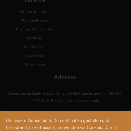
Für Autor:innen
Für die Presse
Für den Buchhandel
Kataloge
Mediadaten
Newsletter
Gutscheine
Adresse
Mabuse-Verlag GmbH
,
Kasseler Str. 1 a
,
60486 Frankfurt am Main
,
Tel: 069 -
707996 - 0
,
E-Mail:
info@mabuse-verlag.de
Um unsere Webseiten für Sie optimal zu gestalten und
fortlaufend zu verbessern, verwenden wir Cookies. Durch