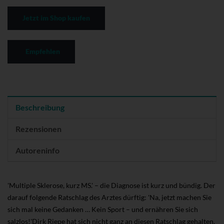
Jetzt im Shop kaufen
Empfehlen
Beschreibung
Rezensionen
Autoreninfo
'Multiple Sklerose, kurz MS.' – die Diagnose ist kurz und bündig. Der
darauf folgende Ratschlag des Arztes dürftig: 'Na, jetzt machen Sie
sich mal keine Gedanken … Kein Sport – und ernähren Sie sich
salzlos!'Dirk Riepe hat sich nicht ganz an diesen Ratschlag gehalten.