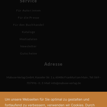
Service
Für Autor:innen
Für die Presse
Für den Buchhandel
Kataloge
Mediadaten
Newsletter
Gutscheine
Adresse
Mabuse-Verlag GmbH
,
Kasseler Str. 1 a
,
60486 Frankfurt am Main
,
Tel: 069 -
707996 - 0
,
E-Mail:
info@mabuse-verlag.de
Um unsere Webseiten für Sie optimal zu gestalten und
fortlaufend zu verbessern, verwenden wir Cookies. Durch