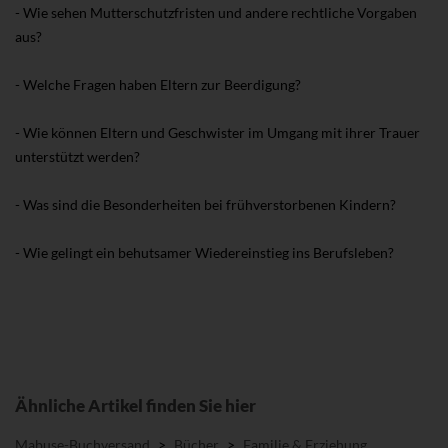
- Wie sehen Mutterschutzfristen und andere rechtliche Vorgaben
aus?
- Welche Fragen haben Eltern zur Beerdigung?
- Wie können Eltern und Geschwister im Umgang mit ihrer Trauer
unterstützt werden?
- Was sind die Besonderheiten bei frühverstorbenen Kindern?
- Wie gelingt ein behutsamer Wiedereinstieg ins Berufsleben?
Ähnliche Artikel finden Sie hier
Mabuse-Buchversand
>
Bücher
>
Familie & Erziehung