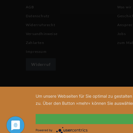
AGB
Was wir
Datenschutz
Geschic
Widerrufsrecht
Ansprec
Versandhinweise
Jobs
Zahlarten
zum Ma
Impressum
Widerruf
Um unsere Webseiten für Sie optimal zu gestalte
zu. Über den Button »mehr« können Sie auswählen, 
Powered by