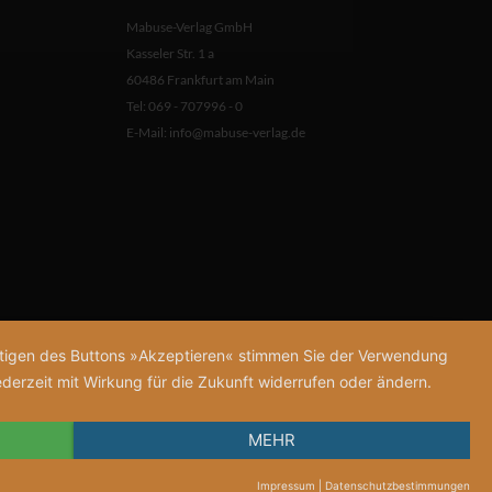
Mabuse-Verlag GmbH
Kasseler Str. 1 a
60486 Frankfurt am Main
Tel: 069 - 707996 - 0
E-Mail:
info@mabuse-verlag.de
tätigen des Buttons »Akzeptieren« stimmen Sie der Verwendung
derzeit mit Wirkung für die Zukunft widerrufen oder ändern.
MEHR
Impressum
|
Datenschutzbestimmungen