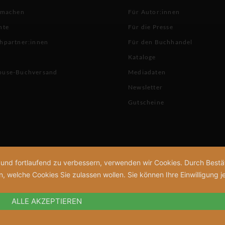
 machen
Für Autor:innen
hte
Für die Presse
hpartner:innen
Für den Buchhandel
Kataloge
buse-Buchversand
Mediadaten
Newsletter
Gutscheine
n und fortlaufend zu verbessern, verwenden wir Cookies. Durch Bes
welche Cookies Sie zulassen wollen. Sie können Ihre Einwilligung je
ALLE AKZEPTIEREN