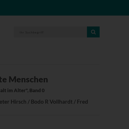
lte Menschen
lt im Alter", Band 0
Dieter Hirsch / Bodo R Vollhardt / Fred