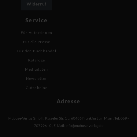
Widerruf
Service
Für Autor:innen
Für die Presse
Für den Buchhandel
Kataloge
Mediadaten
Newsletter
Gutscheine
Adresse
Mabuse-Verlag GmbH
,
Kasseler Str. 1 a
,
60486 Frankfurt am Main
,
Tel: 069 -
707996 - 0
,
E-Mail:
info@mabuse-verlag.de