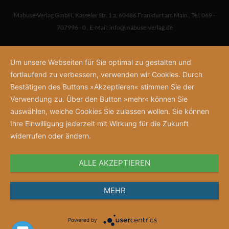
Mabuse-Verlag GmbH
,
Kasseler Str. 1 a
,
60486 Frankfurt am Main
,
Tel: 069 -
707996 - 0
,
E-Mail:
info@mabuse-verlag.de
Um unsere Webseiten für Sie optimal zu gestalten und
fortlaufend zu verbessern, verwenden wir Cookies. Durch
Bestätigen des Buttons »Akzeptieren« stimmen Sie der
Verwendung zu. Über den Button »mehr« können Sie
auswählen, welche Cookies Sie zulassen wollen. Sie können
Ihre Einwilligung jederzeit mit Wirkung für die Zukunft
widerrufen oder ändern.
ALLE AKZEPTIEREN
MEHR
Powered by