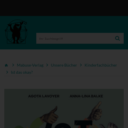
Mabuse-Verlag
Unsere Bücher
Kinderfachbücher
Ist das okay?