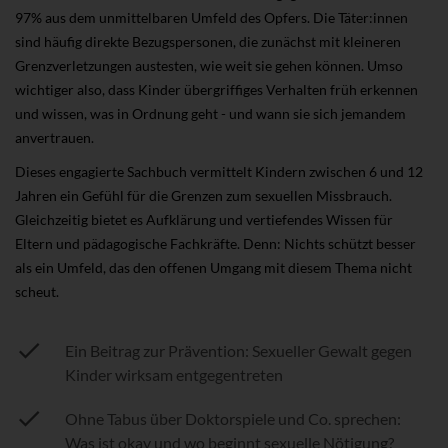
97% aus dem unmittelbaren Umfeld des Opfers. Die Täter:innen
sind häufig direkte Bezugspersonen, die zunächst mit kleineren
Grenzverletzungen austesten, wie weit sie gehen können. Umso
wichtiger also, dass Kinder übergriffiges Verhalten früh erkennen
und wissen, was in Ordnung geht - und wann sie sich jemandem
anvertrauen.
Dieses engagierte Sachbuch vermittelt Kindern zwischen 6 und 12
Jahren ein Gefühl für die Grenzen zum sexuellen Missbrauch.
Gleichzeitig bietet es Aufklärung und vertiefendes Wissen für
Eltern und pädagogische Fachkräfte. Denn: Nichts schützt besser
als ein Umfeld, das den offenen Umgang mit diesem Thema nicht
scheut.
Ein Beitrag zur Prävention: Sexueller Gewalt gegen
Kinder wirksam entgegentreten
Ohne Tabus über Doktorspiele und Co. sprechen:
Was ist okay und wo beginnt sexuelle Nötigung?