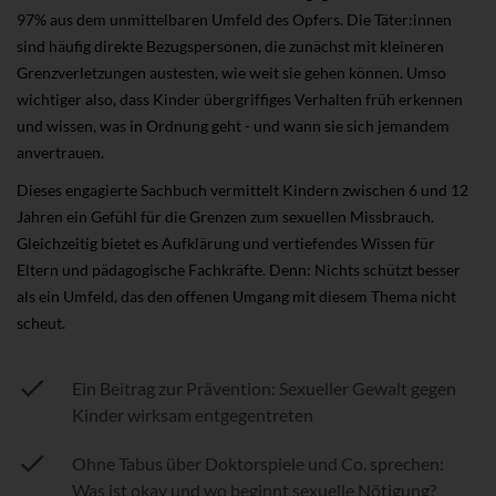
97% aus dem unmittelbaren Umfeld des Opfers. Die Täter:innen
sind häufig direkte Bezugspersonen, die zunächst mit kleineren
Grenzverletzungen austesten, wie weit sie gehen können. Umso
wichtiger also, dass Kinder übergriffiges Verhalten früh erkennen
und wissen, was in Ordnung geht - und wann sie sich jemandem
anvertrauen.
Dieses engagierte Sachbuch vermittelt Kindern zwischen 6 und 12
Jahren ein Gefühl für die Grenzen zum sexuellen Missbrauch.
Gleichzeitig bietet es Aufklärung und vertiefendes Wissen für
Eltern und pädagogische Fachkräfte. Denn: Nichts schützt besser
als ein Umfeld, das den offenen Umgang mit diesem Thema nicht
scheut.
Ein Beitrag zur Prävention: Sexueller Gewalt gegen
Kinder wirksam entgegentreten
Ohne Tabus über Doktorspiele und Co. sprechen:
Was ist okay und wo beginnt sexuelle Nötigung?