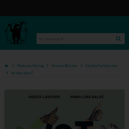
Mabuse-Verlag
Unsere Bücher
Kinderfachbücher
Ist das okay?