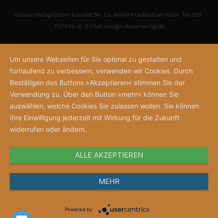
Mabuse-Verlag GmbH
,
Kasseler Str. 1 a
,
60486 Frankfurt am Main
,
Tel: 069 -
707996 - 0
,
E-Mail:
info@mabuse-verlag.de
Um unsere Webseiten für Sie optimal zu gestalten und
fortlaufend zu verbessern, verwenden wir Cookies. Durch
Bestätigen des Buttons »Akzeptieren« stimmen Sie der
Verwendung zu. Über den Button »mehr« können Sie
auswählen, welche Cookies Sie zulassen wollen. Sie können
Ihre Einwilligung jederzeit mit Wirkung für die Zukunft
widerrufen oder ändern.
ALLE AKZEPTIEREN
MEHR
Powered by