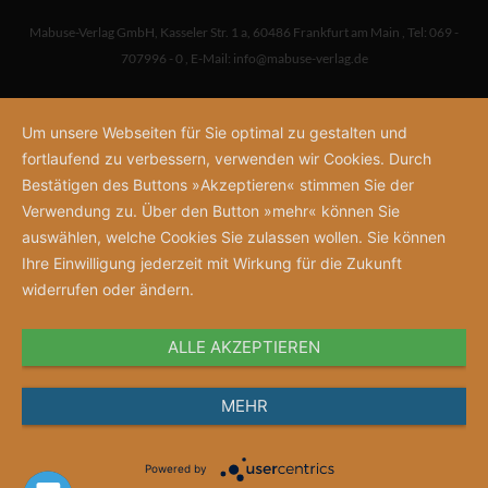
Mabuse-Verlag GmbH
,
Kasseler Str. 1 a
,
60486 Frankfurt am Main
,
Tel: 069 -
707996 - 0
,
E-Mail:
info@mabuse-verlag.de
Um unsere Webseiten für Sie optimal zu gestalten und
fortlaufend zu verbessern, verwenden wir Cookies. Durch
Bestätigen des Buttons »Akzeptieren« stimmen Sie der
Verwendung zu. Über den Button »mehr« können Sie
auswählen, welche Cookies Sie zulassen wollen. Sie können
Ihre Einwilligung jederzeit mit Wirkung für die Zukunft
widerrufen oder ändern.
ALLE AKZEPTIEREN
MEHR
Powered by