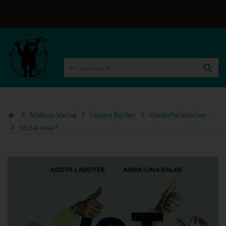
Mabuse-Verlag
Unsere Bücher
Kinderfachbücher
Ist das okay?