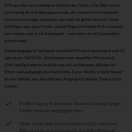
97% aus dem unmittelbaren Umfeld des Opfers. Die Täter:innen
sind häufig direkte Bezugspersonen, die zunächst mit kleineren
Grenzverletzungen austesten, wie weit sie gehen können. Umso
wichtiger also, dass Kinder übergriffiges Verhalten früh erkennen
und wissen, was in Ordnung geht - und wann sie sich jemandem
anvertrauen.
Dieses engagierte Sachbuch vermittelt Kindern zwischen 6 und 12
Jahren ein Gefühl für die Grenzen zum sexuellen Missbrauch.
Gleichzeitig bietet es Aufklärung und vertiefendes Wissen für
Eltern und pädagogische Fachkräfte. Denn: Nichts schützt besser
als ein Umfeld, das den offenen Umgang mit diesem Thema nicht
scheut.
Ein Beitrag zur Prävention: Sexueller Gewalt gegen
Kinder wirksam entgegentreten
Ohne Tabus über Doktorspiele und Co. sprechen:
Was ist okay und wo beginnt sexuelle Nötigung?