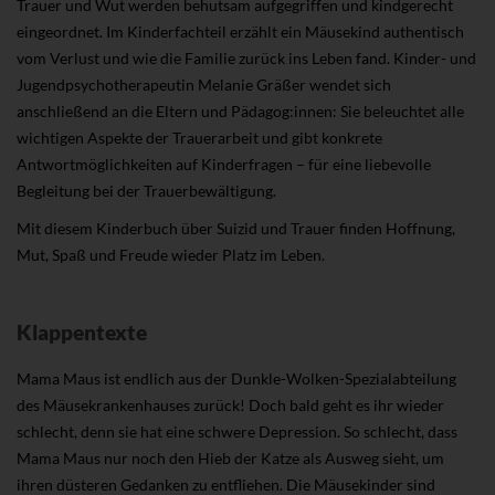
Trauer und Wut werden behutsam aufgegriffen und kindgerecht
eingeordnet. Im Kinderfachteil erzählt ein Mäusekind authentisch
vom Verlust und wie die Familie zurück ins Leben fand. Kinder- und
Jugendpsychotherapeutin Melanie Gräßer wendet sich
anschließend an die Eltern und Pädagog:innen: Sie beleuchtet alle
wichtigen Aspekte der Trauerarbeit und gibt konkrete
Antwortmöglichkeiten auf Kinderfragen – für eine liebevolle
Begleitung bei der Trauerbewältigung.
Mit diesem Kinderbuch über Suizid und Trauer finden Hoffnung,
Mut, Spaß und Freude wieder Platz im Leben.
Klappentexte
Mama Maus ist endlich aus der Dunkle-Wolken-Spezialabteilung
des Mäusekrankenhauses zurück! Doch bald geht es ihr wieder
schlecht, denn sie hat eine schwere Depression. So schlecht, dass
Mama Maus nur noch den Hieb der Katze als Ausweg sieht, um
ihren düsteren Gedanken zu entfliehen. Die Mäusekinder sind