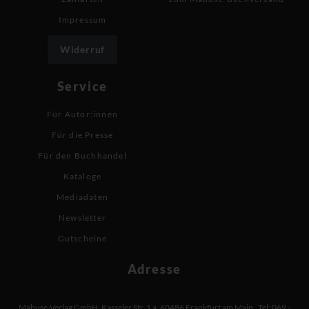
Impressum
Widerruf
Service
Für Autor:innen
Für die Presse
Für den Buchhandel
Kataloge
Mediadaten
Newsletter
Gutscheine
Adresse
Mabuse-Verlag GmbH
,
Kasseler Str. 1 a
,
60486 Frankfurt am Main
,
Tel: 069 -