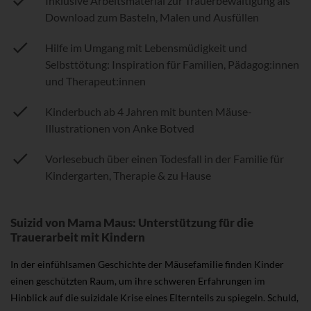
Inklusive Arbeitsmaterial zur Trauerbewältigung als
Download zum Basteln, Malen und Ausfüllen
Hilfe im Umgang mit Lebensmüdigkeit und
Selbsttötung: Inspiration für Familien, Pädagog:innen
und Therapeut:innen
Kinderbuch ab 4 Jahren mit bunten Mäuse-
Illustrationen von Anke Botved
Vorlesebuch über einen Todesfall in der Familie für
Kindergarten, Therapie & zu Hause
Suizid von Mama Maus: Unterstützung für die
Trauerarbeit mit Kindern
In der einfühlsamen Geschichte der Mäusefamilie finden Kinder
einen geschützten Raum, um ihre schweren Erfahrungen im
Hinblick auf die suizidale Krise eines Elternteils zu spiegeln. Schuld,