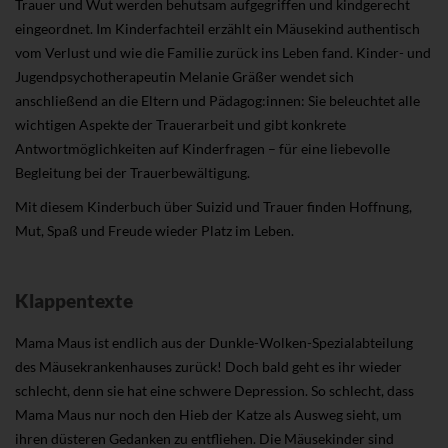
Trauer und Wut werden behutsam aufgegriffen und kindgerecht
eingeordnet. Im Kinderfachteil erzählt ein Mäusekind authentisch
vom Verlust und wie die Familie zurück ins Leben fand. Kinder- und
Jugendpsychotherapeutin Melanie Gräßer wendet sich
anschließend an die Eltern und Pädagog:innen: Sie beleuchtet alle
wichtigen Aspekte der Trauerarbeit und gibt konkrete
Antwortmöglichkeiten auf Kinderfragen – für eine liebevolle
Begleitung bei der Trauerbewältigung.
Mit diesem Kinderbuch über Suizid und Trauer finden Hoffnung,
Mut, Spaß und Freude wieder Platz im Leben.
Klappentexte
Mama Maus ist endlich aus der Dunkle-Wolken-Spezialabteilung
des Mäusekrankenhauses zurück! Doch bald geht es ihr wieder
schlecht, denn sie hat eine schwere Depression. So schlecht, dass
Mama Maus nur noch den Hieb der Katze als Ausweg sieht, um
ihren düsteren Gedanken zu entfliehen. Die Mäusekinder sind