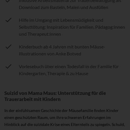
Inklusive Arbeitsmaterial zur Trauerbewältigung als
Download zum Basteln, Malen und Ausfüllen
Hilfe im Umgang mit Lebensmüdigkeit und
Selbsttötung: Inspiration für Familien, Pädagog:innen
und Therapeut:innen
Kinderbuch ab 4 Jahren mit bunten Mäuse-
Illustrationen von Anke Botved
Vorlesebuch über einen Todesfall in der Familie für
Kindergarten, Therapie & zu Hause
Suizid von Mama Maus: Unterstützung für die
Trauerarbeit mit Kindern
In der einfühlsamen Geschichte der Mäusefamilie finden Kinder
einen geschützten Raum, um ihre schweren Erfahrungen im
Hinblick auf die suizidale Krise eines Elternteils zu spiegeln. Schuld,