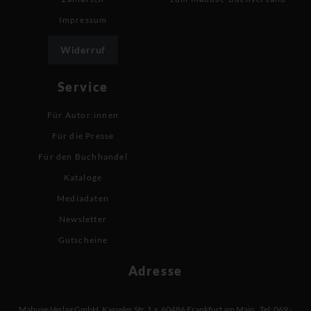
Impressum
Widerruf
Service
Für Autor:innen
Für die Presse
Für den Buchhandel
Kataloge
Mediadaten
Newsletter
Gutscheine
Adresse
Mabuse-Verlag GmbH
,
Kasseler Str. 1 a
,
60486 Frankfurt am Main
,
Tel: 069 -