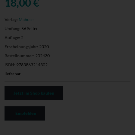
18,00 €
Verlag:
Mabuse
Umfang:
56 Seiten
Auflage:
2
Erscheinungsjahr:
2020
Bestellnummer:
202430
ISBN:
9783863214302
lieferbar
Jetzt im Shop kaufen
Empfehlen