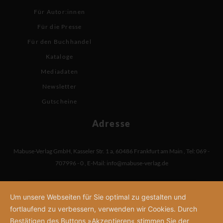
Für Autor:innen
Für die Presse
Für den Buchhandel
Kataloge
Mediadaten
Newsletter
Gutscheine
Adresse
Mabuse-Verlag GmbH
,
Kasseler Str. 1 a
,
60486 Frankfurt am Main
,
Tel: 069 -
707996 - 0
,
E-Mail:
info@mabuse-verlag.de
Um unsere Webseiten für Sie optimal zu gestalten und
fortlaufend zu verbessern, verwenden wir Cookies. Durch
Bestätigen des Buttons »Akzeptieren« stimmen Sie der