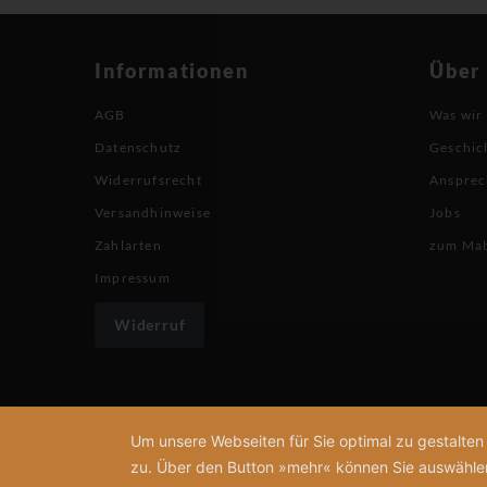
Informationen
Über
AGB
Was wir
Datenschutz
Geschic
Widerrufsrecht
Ansprec
Versandhinweise
Jobs
Zahlarten
zum Ma
Impressum
Widerruf
Um unsere Webseiten für Sie optimal zu gestalte
zu. Über den Button »mehr« können Sie auswählen, 