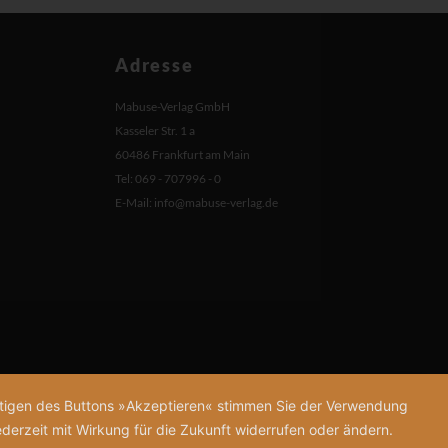
Adresse
Mabuse-Verlag GmbH
Kasseler Str. 1 a
60486 Frankfurt am Main
Tel: 069 - 707996 - 0
E-Mail:
info@mabuse-verlag.de
tätigen des Buttons »Akzeptieren« stimmen Sie der Verwendung
derzeit mit Wirkung für die Zukunft widerrufen oder ändern.