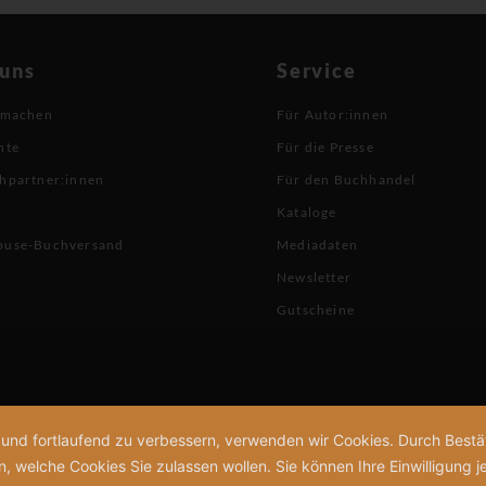
 uns
Service
 machen
Für Autor:innen
hte
Für die Presse
hpartner:innen
Für den Buchhandel
Kataloge
buse-Buchversand
Mediadaten
Newsletter
Gutscheine
n und fortlaufend zu verbessern, verwenden wir Cookies. Durch Bes
welche Cookies Sie zulassen wollen. Sie können Ihre Einwilligung je