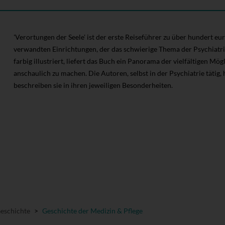
'Verortungen der Seele' ist der erste Reiseführer zu über hundert e
verwandten Einrichtungen, der das schwierige Thema der Psychiatrie
farbig illustriert, liefert das Buch ein Panorama der vielfältigen Mög
anschaulich zu machen. Die Autoren, selbst in der Psychiatrie tätig,
beschreiben sie in ihren jeweiligen Besonderheiten.
Geschichte
>
Geschichte der Medizin & Pflege