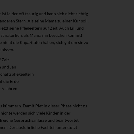
st leider oft traurig und kann sich nicht richtig
nderen Stern. Als seine Mama zu einer Kur soll,
jetzt seine Pflegeeltern auf Zeit. Auch Lili und
e ist natürlich, als Mama ihn besuchen kommt!
de nicht die Kapazitäten haben, sich gut um sie zu
bnissen.
 Zeit
a und Jan
chaftspflegeeltern
f die Erde
b 5 Jahren
t
u kümmern. Damit Piet in dieser Phase nicht zu
hichte werden sich viele Kinder in der
hlreiche Gesprächsanlässe und beantwortet
n. Der ausführliche Fachteil unterstützt