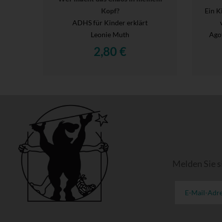
Kopf?
Ein K
ADHS für Kinder erklärt
Leonie Muth
Agot
2,80 €
Melden Sie s