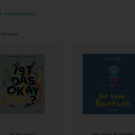
>
Kinderfachbuch
r Autoren
Ist das okay?
Der kleine Bauchweh