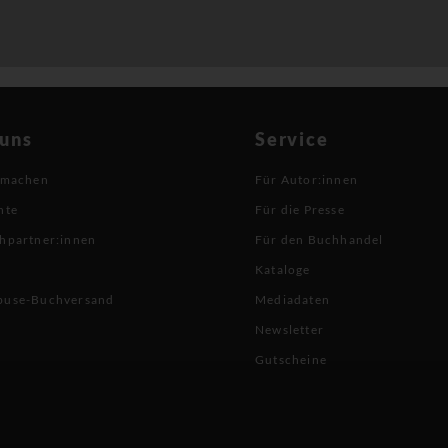
 uns
Service
 machen
Für Autor:innen
hte
Für die Presse
hpartner:innen
Für den Buchhandel
Kataloge
buse-Buchversand
Mediadaten
Newsletter
Gutscheine