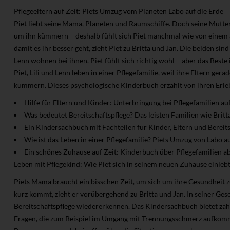
Pflegeeltern auf Zeit: Piets Umzug vom Planeten Labo auf die Erde
Piet liebt seine Mama, Planeten und Raumschiffe. Doch seine Mutter i
um ihn kümmern – deshalb fühlt sich Piet manchmal wie von einem a
damit es ihr besser geht, zieht Piet zu Britta und Jan. Die beiden sind 
Lenn wohnen bei ihnen. Piet fühlt sich richtig wohl – aber das Best
Piet, Lili und Lenn leben in einer Pflegefamilie, weil ihre Eltern gera
kümmern. Dieses psychologische Kinderbuch erzählt von ihren Erle
Hilfe für Eltern und Kinder: Unterbringung bei Pflegefamilien auf
Was bedeutet Bereitschaftspflege? Das leisten Familien wie Britt
Ein Kindersachbuch mit Fachteilen für Kinder, Eltern und Bereits
Wie ist das Leben in einer Pflegefamilie? Piets Umzug von Labo au
Ein schönes Zuhause auf Zeit: Kinderbuch über Pflegefamilien a
Leben mit Pflegekind: Wie Piet sich in seinem neuen Zuhause einleb
Piets Mama braucht ein bisschen Zeit, um sich um ihre Gesundheit z
kurz kommt, zieht er vorübergehend zu Britta und Jan. In seiner Gesc
Bereitschaftspflege wiedererkennen. Das Kindersachbuch bietet za
Fragen, die zum Beispiel im Umgang mit Trennungsschmerz aufkomme