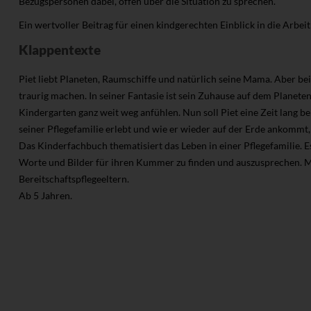
Bezugspersonen dabei, offen über die Situation zu sprechen.
Ein wertvoller Beitrag für einen kindgerechten Einblick in die Arbeit
Klappentexte
Piet liebt Planeten, Raumschiffe und natürlich seine Mama. Aber bei
traurig machen. In seiner Fantasie ist sein Zuhause auf dem Planeten
Kindergarten ganz weit weg anfühlen. Nun soll Piet eine Zeit lang b
seiner Pflegefamilie erlebt und wie er wieder auf der Erde ankommt, 
Das Kinderfachbuch thematisiert das Leben in einer Pflegefamilie. Es
Worte und Bilder für ihren Kummer zu finden und auszusprechen. Mi
Bereitschaftspflegeeltern.
Ab 5 Jahren.