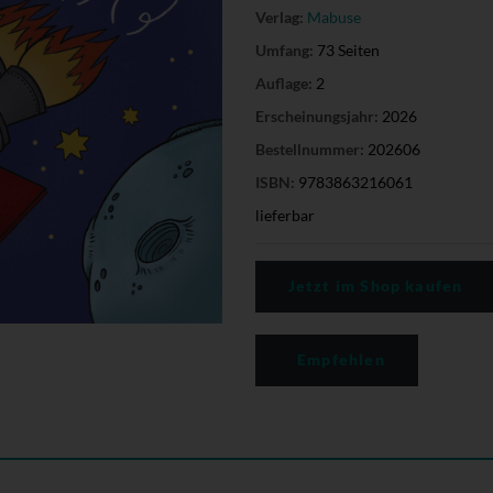
Verlag:
Mabuse
Umfang:
73 Seiten
Auflage:
2
Erscheinungsjahr:
2026
Bestellnummer:
202606
ISBN:
9783863216061
lieferbar
Jetzt im Shop kaufen
Empfehlen