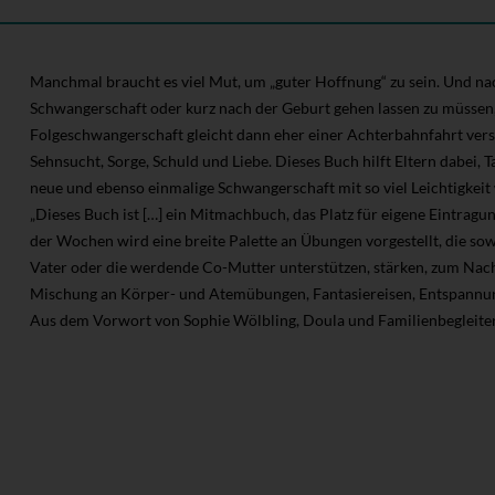
Manchmal braucht es viel Mut, um „guter Hoffnung“ zu sein. Und nac
Schwangerschaft oder kurz nach der Geburt gehen lassen zu müssen, 
Folgeschwangerschaft gleicht dann eher einer Achterbahnfahrt versc
Sehnsucht, Sorge, Schuld und Liebe. Dieses Buch hilft Eltern dabei,
neue und ebenso einmalige Schwangerschaft mit so viel Leichtigkeit 
„Dieses Buch ist […] ein Mitmachbuch, das Platz für eigene Eintragu
der Wochen wird eine breite Palette an Übungen vorgestellt, die s
Vater oder die werdende Co-Mutter unterstützen, stärken, zum Nac
Mischung an Körper- und Atemübungen, Fantasiereisen, Entspannu
Aus dem Vorwort von Sophie Wölbling, Doula und Familienbegleite