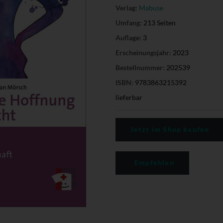
Verlag:
Mabuse
Umfang:
213 Seiten
Auflage:
3
Erscheinungsjahr:
2023
Bestellnummer:
202539
ISBN:
9783863215392
lieferbar
Jetzt im Shop kaufen
Empfehlen