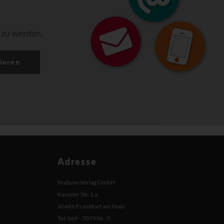
 zu werden.
ieren
Adresse
Mabuse-Verlag GmbH
Kasseler Str. 1 a
60486 Frankfurt am Main
Tel: 069 - 707996 - 0