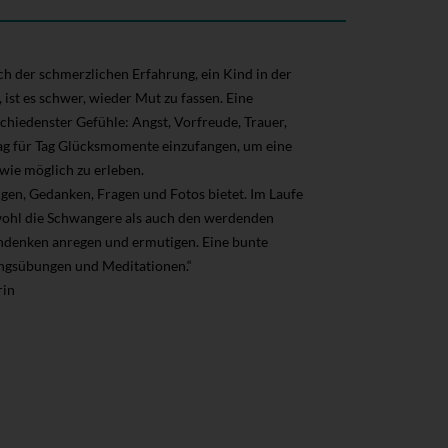
h der schmerzlichen Erfahrung, ein Kind in der
ist es schwer, wieder Mut zu fassen. Eine
hiedenster Gefühle: Angst, Vorfreude, Trauer,
 Tag für Tag Glücksmomente einzufangen, um eine
wie möglich zu erleben.
ngen, Gedanken, Fragen und Fotos bietet. Im Laufe
owohl die Schwangere als auch den werdenden
hdenken anregen und ermutigen. Eine bunte
ngsübungen und Meditationen.“
rin