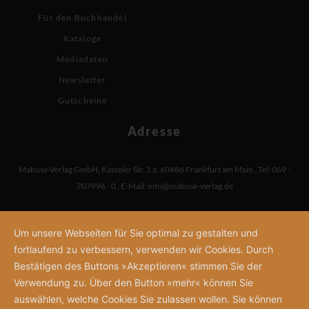
Für den Buchhandel
Kataloge
Mediadaten
Newsletter
Gutscheine
Adresse
Mabuse-Verlag GmbH
,
Kasseler Str. 1 a
,
60486 Frankfurt am Main
,
Tel: 069 -
707996 - 0
,
E-Mail:
info@mabuse-verlag.de
Um unsere Webseiten für Sie optimal zu gestalten und
fortlaufend zu verbessern, verwenden wir Cookies. Durch
Bestätigen des Buttons »Akzeptieren« stimmen Sie der
Verwendung zu. Über den Button »mehr« können Sie
auswählen, welche Cookies Sie zulassen wollen. Sie können