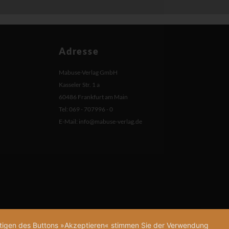
Adresse
Mabuse-Verlag GmbH
Kasseler Str. 1 a
60486 Frankfurt am Main
Tel: 069 - 707996 - 0
E-Mail:
info@mabuse-verlag.de
tätigen des Buttons »Akzeptieren« stimmen Sie der Verwendung