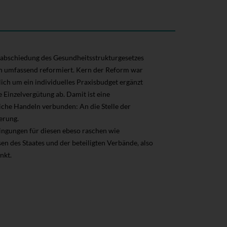
rabschiedung des Gesundheitsstrukturgesetzes
en umfassend reformiert. Kern der Reform war
lich um ein individuelles Praxisbudget ergänzt
Einzelvergütung ab. Damit ist eine
che Handeln verbunden: An die Stelle der
erung.
ingungen für diesen ebeso raschen wie
sen des Staates und der beteiligten Verbände, also
nkt.