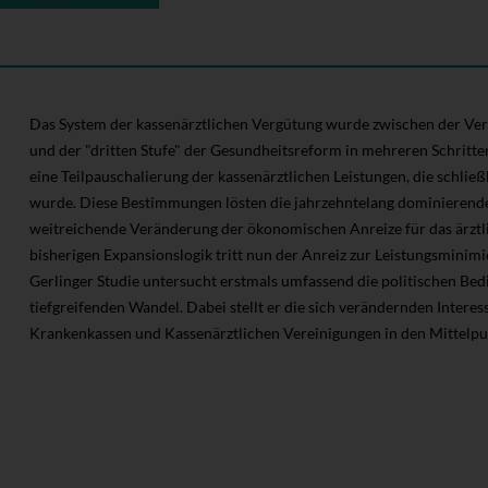
Das System der kassenärztlichen Vergütung wurde zwischen der Ve
und der "dritten Stufe" der Gesundheitsreform in mehreren Schritt
eine Teilpauschalierung der kassenärztlichen Leistungen, die schließ
wurde. Diese Bestimmungen lösten die jahrzehntelang dominierende 
weitreichende Veränderung der ökonomischen Anreize für das ärztli
bisherigen Expansionslogik tritt nun der Anreiz zur Leistungsminimi
Gerlinger Studie untersucht erstmals umfassend die politischen Bed
tiefgreifenden Wandel. Dabei stellt er die sich verändernden Interes
Krankenkassen und Kassenärztlichen Vereinigungen in den Mittelpu