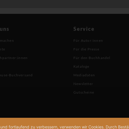
 uns
Service
 machen
Für Autor:innen
hte
Für die Presse
hpartner:innen
Für den Buchhandel
Kataloge
buse-Buchversand
Mediadaten
Newsletter
Gutscheine
n und fortlaufend zu verbessern, verwenden wir Cookies. Durch Bes