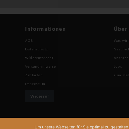
Informationen
Über
AGB
Was wir
Datenschutz
Geschic
Widerrufsrecht
Ansprec
Versandhinweise
Jobs
Zahlarten
zum Ma
Impressum
Widerruf
Um unsere Webseiten für Sie optimal zu gestalte