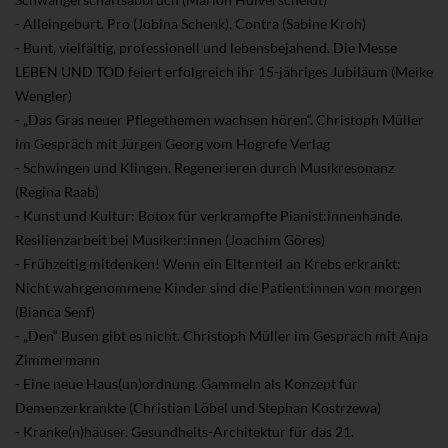
- Alleingeburt. Pro (Jobina Schenk), Contra (Sabine Kroh)
- Bunt, vielfältig, professionell und lebensbejahend. Die Messe
LEBEN UND TOD feiert erfolgreich ihr 15-jähriges Jubiläum (Meike
Wengler)
- „Das Gras neuer Pflegethemen wachsen hören“. Christoph Müller
im Gespräch mit Jürgen Georg vom Hogrefe Verlag
- Schwingen und Klingen. Regenerieren durch Musikresonanz
(Regina Raab)
- Kunst und Kultur: Botox für verkrampfte Pianist:innenhände.
Resilienzarbeit bei Musiker:innen (Joachim Göres)
- Frühzeitig mitdenken! Wenn ein Elternteil an Krebs erkrankt:
Nicht wahrgenommene Kinder sind die Patient:innen von morgen
(Bianca Senf)
- „Den“ Busen gibt es nicht. Christoph Müller im Gespräch mit Anja
Zimmermann
- Eine neue Haus(un)ordnung. Gammeln als Konzept für
Demenzerkrankte (Christian Löbel und Stephan Kostrzewa)
- Kranke(n)häuser. Gesundheits-Architektur für das 21.