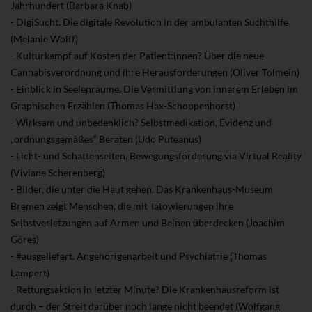
Jahrhundert (Barbara Knab)
- DigiSucht. Die digitale Revolution in der ambulanten Suchthilfe
(Melanie Wolff)
- Kulturkampf auf Kosten der Patient:innen? Über die neue
Cannabisverordnung und ihre Herausforderungen (Oliver Tolmein)
- Einblick in Seelenräume. Die Vermittlung von innerem Erleben im
Graphischen Erzählen (Thomas Hax-Schoppenhorst)
- Wirksam und unbedenklich? Selbstmedikation, Evidenz und
„ordnungsgemäßes“ Beraten (Udo Puteanus)
- Licht- und Schattenseiten. Bewegungsförderung via Virtual Reality
(Viviane Scherenberg)
- Bilder, die unter die Haut gehen. Das Krankenhaus-Museum
Bremen zeigt Menschen, die mit Tätowierungen ihre
Selbstverletzungen auf Armen und Beinen überdecken (Joachim
Göres)
- #ausgeliefert. Angehörigenarbeit und Psychiatrie (Thomas
Lampert)
- Rettungsaktion in letzter Minute? Die Krankenhausreform ist
durch – der Streit darüber noch lange nicht beendet (Wolfgang