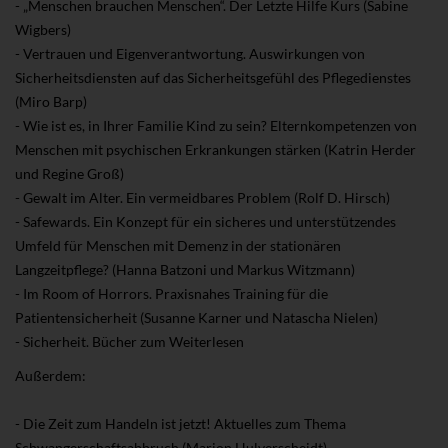
- „Menschen brauchen Menschen“. Der Letzte Hilfe Kurs (Sabine
Wigbers)
- Vertrauen und Eigenverantwortung. Auswirkungen von
Sicherheitsdiensten auf das Sicherheitsgefühl des Pflegedienstes
(Miro Barp)
- Wie ist es, in Ihrer Familie Kind zu sein? Elternkompetenzen von
Menschen mit psychischen Erkrankungen stärken (Katrin Herder
und Regine Groß)
- Gewalt im Alter. Ein vermeidbares Problem (Rolf D. Hirsch)
- Safewards. Ein Konzept für ein sicheres und unterstützendes
Umfeld für Menschen mit Demenz in der stationären
Langzeitpflege? (Hanna Batzoni und Markus Witzmann)
- Im Room of Horrors. Praxisnahes Training für die
Patientensicherheit (Susanne Karner und Natascha Nielen)
- Sicherheit. Bücher zum Weiterlesen
Außerdem:
- Die Zeit zum Handeln ist jetzt! Aktuelles zum Thema
Schwangerschaftsabbruch (Marion Hulverscheidt)