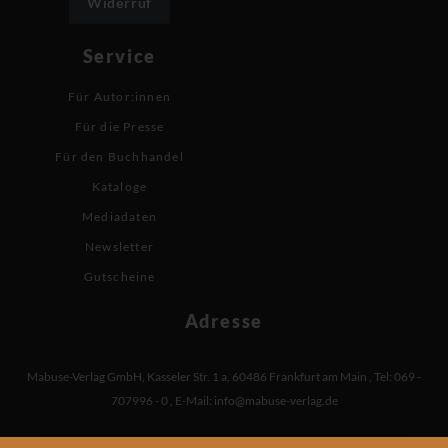
Widerruf
Service
Für Autor:innen
Für die Presse
Für den Buchhandel
Kataloge
Mediadaten
Newsletter
Gutscheine
Adresse
Mabuse-Verlag GmbH
,
Kasseler Str. 1 a
,
60486 Frankfurt am Main
,
Tel: 069 -
707996 - 0
,
E-Mail:
info@mabuse-verlag.de