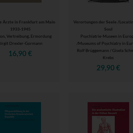
e Ärzte in Frankfurt am Main
Verortungen der Seele /Locati
1933-1945
Soul
tion, Vertreibung, Ermordung
Psychiatrie-Museen in Euro
Birgit Drexler-Gormann
/Museums of Psychiatry in Eu
Rolf Brüggemann / Gisela Sch
16,90 €
Krebs
29,90 €