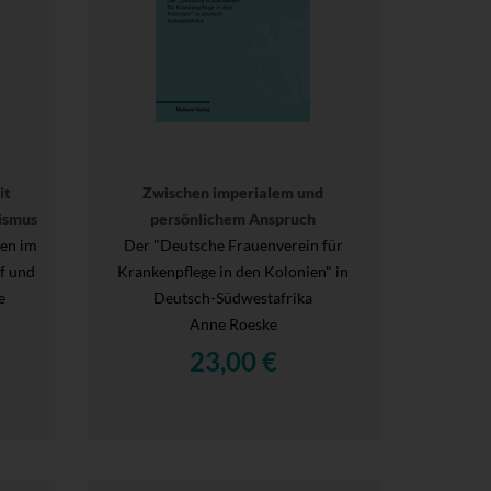
it
Zwischen imperialem und
ismus
persönlichem Anspruch
sen im
Der "Deutsche Frauenverein für
f und
Krankenpflege in den Kolonien" in
e
Deutsch-Südwestafrika
Anne Roeske
23,00 €