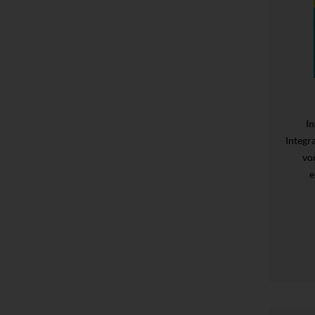
I
Integr
vo
e