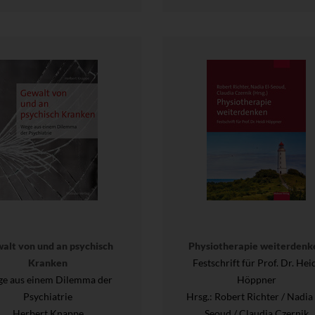
alt von und an psychisch
Physiotherapie weiterdenk
Kranken
Festschrift für Prof. Dr. Hei
e aus einem Dilemma der
Höppner
Psychiatrie
Hrsg.
: Robert Richter / Nadia 
Herbert Knappe
Seoud / Claudia Czernik