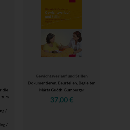
Gewichtsverlauf und Stillen
Dokumentieren, Beurteilen, Begleiten
 die
Márta Guóth-Gumberger
n zum
37,00 €
ng /
ing /