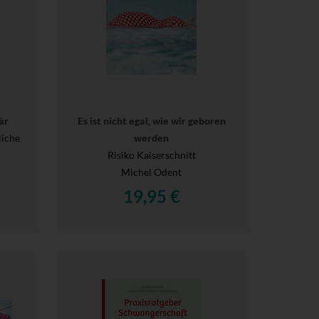
är
Es ist nicht egal, wie wir geboren
liche
werden
Risiko Kaiserschnitt
Michel Odent
19,95 €