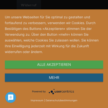
Widerruf
Um unsere Webseiten für Sie optimal zu gestalten und
Service
fortlaufend zu verbessern, verwenden wir Cookies. Durch
Für Autor:innen
Bestätigen des Buttons »Akzeptieren« stimmen Sie der
Verwendung zu. Über den Button »mehr« können Sie
Für die Presse
auswählen, welche Cookies Sie zulassen wollen. Sie können
Für den Buchhandel
Ihre Einwilligung jederzeit mit Wirkung für die Zukunft
Kataloge
widerrufen oder ändern.
Mediadaten
Newsletter
ALLE AKZEPTIEREN
Gutscheine
MEHR
Adresse
Powered by
Mabuse-Verlag GmbH
,
Kasseler Str. 1 a
,
60486 Frankfurt am Main
,
Tel: 069 -
Impressum
|
Datenschutzbestimmungen
707996 - 0
,
E-Mail:
info@mabuse-verlag.de