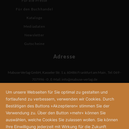
Für die Presse
Für den Buchhandel
Kataloge
Mediadaten
Newsletter
Gutscheine
Adresse
Mabuse-Verlag GmbH
,
Kasseler Str. 1 a
,
60486 Frankfurt am Main
,
Tel: 069 -
707996 - 0
,
E-Mail:
info@mabuse-verlag.de
Um unsere Webseiten für Sie optimal zu gestalten und
fortlaufend zu verbessern, verwenden wir Cookies. Durch
Bestätigen des Buttons »Akzeptieren« stimmen Sie der
Verwendung zu. Über den Button »mehr« können Sie
auswählen, welche Cookies Sie zulassen wollen. Sie können
Ihre Einwilligung jederzeit mit Wirkung für die Zukunft