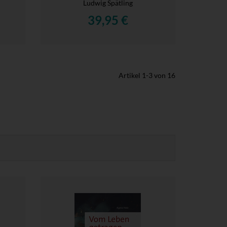
Ludwig Spätling
39,95 €
Artikel
1
-
3
von
16